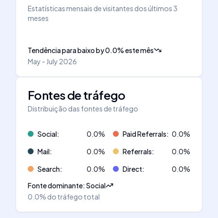
Estatísticas mensais de visitantes dos últimos 3
meses
Tendência para baixo
by
0.0
%
este mês
May - July 2026
Fontes de tráfego
Distribuição das fontes de tráfego
Social
:
0.0
%
Paid Referrals
:
0.0
%
Mail
:
0.0
%
Referrals
:
0.0
%
Search
:
0.0
%
Direct
:
0.0
%
Fonte dominante
:
Social
0.0%
do tráfego total