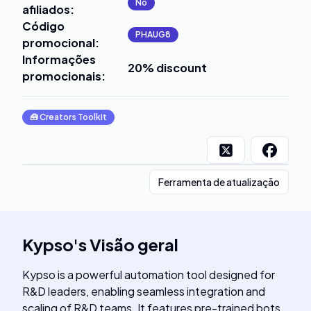
No
afiliados
:
Código
PHAUG8
promocional
:
Informações
20% discount
promocionais
:
🧰
Creators Toolkit
Ferramenta de atualização
Kypso
's
Visão geral
Kypso is a powerful automation tool designed for
R&D leaders, enabling seamless integration and
scaling of R&D teams. It features pre-trained bots