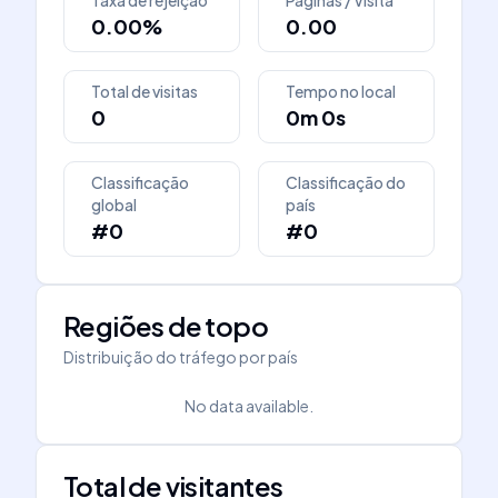
Taxa de rejeição
Páginas / Visita
0.00%
0.00
Total de visitas
Tempo no local
0
0m 0s
Classificação
Classificação do
global
país
#0
#0
Regiões de topo
Distribuição do tráfego por país
No data available.
Total de visitantes