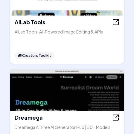
AILab Tools
AILab Tools: AI-Powered Image Editing & APIs
🧰
Creators Toolkit
Dreamega
Dreamega AI: Free AI Generator Hub | 50+ Models