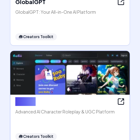
GlobalGPT
GlobalGPT: Your All-in-One AI Platform
🧰
Creators Toolkit
Rubii AI
Advanced AI Character Roleplay & UGC Platform
🧰
Creators Toolkit