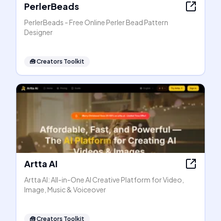
PerlerBeads
PerlerBeads - Free Online Perler Bead Pattern
Designer
🧰
Creators Toolkit
Artta AI
Artta AI: All-in-One AI Creative Platform for Video,
Image, Music & Voiceover
🧰
Creators Toolkit