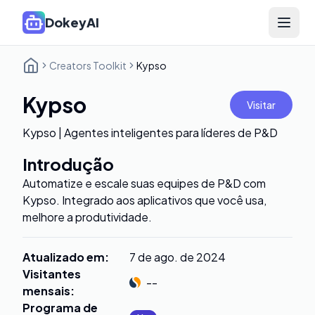
DokeyAI
Open 
Creators Toolkit
Kypso
Kypso
Visitar
Kypso | Agentes inteligentes para líderes de P&D
Introdução
Automatize e escale suas equipes de P&D com
Kypso. Integrado aos aplicativos que você usa,
melhore a produtividade.
Atualizado em
:
7 de ago. de 2024
Visitantes
--
mensais
:
Programa de