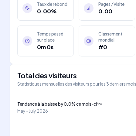
Taux de rebond
Pages / Visite
0.00%
0.00
Temps passé
Classement
sur place
mondial
0m 0s
#0
Total des visiteurs
Statistiques mensuelles des visiteurs pour les 3 derniers moi
Tendance à la baisse
by
0.0
%
ce mois-ci
May - July 2026