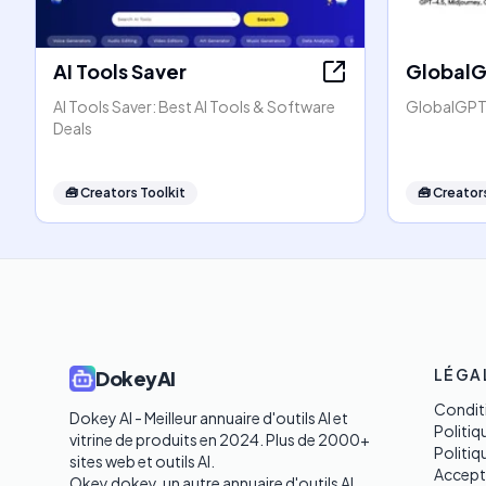
AI Tools Saver
Global
AI Tools Saver: Best AI Tools & Software
GlobalGPT:
Deals
🧰
Creators Toolkit
🧰
Creators
LÉGA
DokeyAI
Conditi
Dokey AI - Meilleur annuaire d'outils AI et 
Politiq
vitrine de produits en 2024. Plus de 2000+ 
Politi
sites web et outils AI. 

Accept
Okey dokey, un autre annuaire d'outils AI.