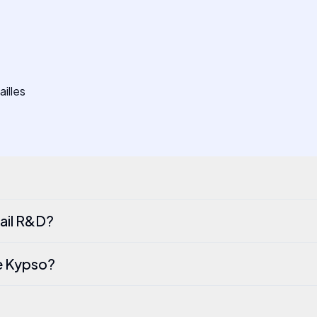
ailles
vail R&D?
de Kypso?