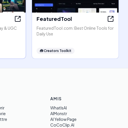
FeaturedTool
lay & UGC
FeaturedTool.com: Best Online Tools for
Daily Use
🧰
Creators Toolkit
AMIS
rir
WhatIsAI
rie
AIMonstr
ttre
AI Yellow Page
CoCoClip.AI