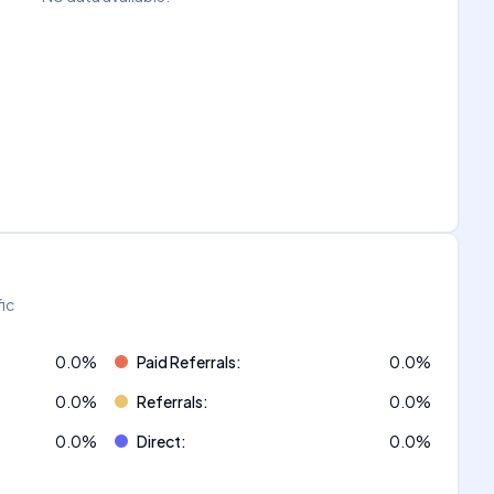
fic
0.0
%
Paid Referrals
:
0.0
%
0.0
%
Referrals
:
0.0
%
0.0
%
Direct
:
0.0
%