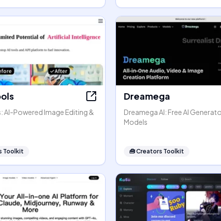
ools
Dreamega
s: AI-Powered Image Editing &
Dreamega AI: Free AI Generato
Models
 Toolkit
🧰
Creators Toolkit