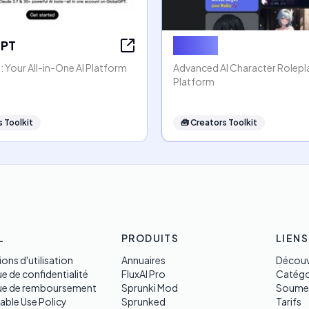
GPT
Rubii AI
 Your All-in-One AI Platform
Advanced AI Character Rolep
Platform
 Toolkit
🧰
Creators Toolkit
L
PRODUITS
LIENS
ons d'utilisation
Annuaires
Découv
ue de confidentialité
FluxAI Pro
Catégo
que de remboursement
Sprunki Mod
Soume
able Use Policy
Sprunked
Tarifs