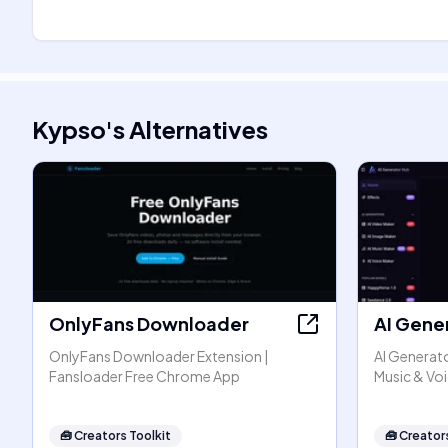
Kypso
's
Alternatives
OnlyFans Downloader
AI Gene
OnlyFans Downloader Extension |
AI Generato
Fansloader Free Chrome App
Music & Vo
🧰
Creators Toolkit
🧰
Creators