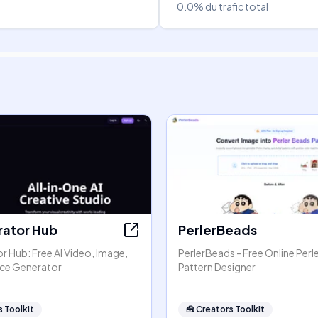
0.0%
du trafic total
rator Hub
PerlerBeads
r Hub: Free AI Video, Image,
PerlerBeads - Free Online Perl
ice Generator
Pattern Designer
 Toolkit
🧰
Creators Toolkit