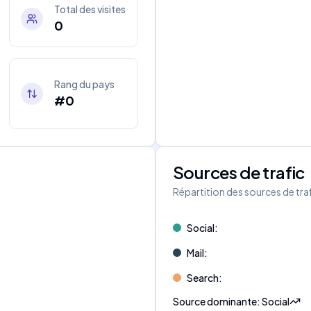
Total des visites
0
Rang du pays
#0
Sources de trafic
s
Répartition des sources de tra
Social
:
Mail
:
Search
:
Source dominante
:
Social