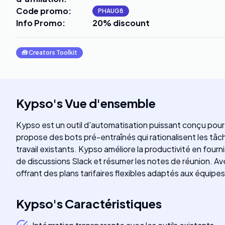
Code promo
:
PHAUG8
Info Promo
:
20% discount
🧰
Creators Toolkit
Kypso
's
Vue d'ensemble
Kypso est un outil d'automatisation puissant conçu pou
propose des bots pré-entraînés qui rationalisent les tâ
travail existants. Kypso améliore la productivité en four
de discussions Slack et résumer les notes de réunion. Av
offrant des plans tarifaires flexibles adaptés aux équipes
Kypso
's
Caractéristiques