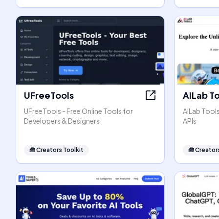
UFreeTools
AILab T
UFreeTools - Free Online Tools for
AILab Tool
Developers & Designers
APIs
🧰
Creators Toolkit
🧰
Creators