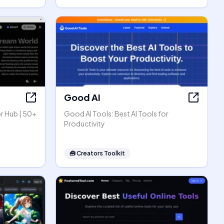
Good AI
r Hub | 50+
Good AI Tools: Best AI Tools for
Productivity
🧰
Creators Toolkit