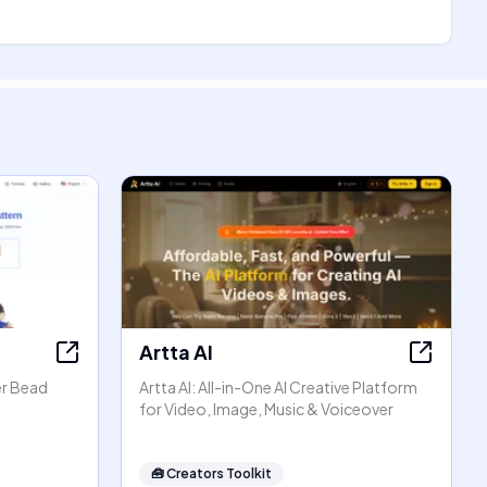
Artta AI
er Bead
Artta AI: All-in-One AI Creative Platform
for Video, Image, Music & Voiceover
🧰
Creators Toolkit