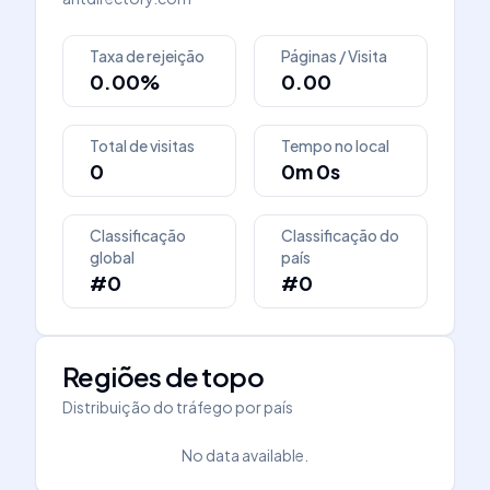
Taxa de rejeição
Páginas / Visita
0.00%
0.00
Total de visitas
Tempo no local
0
0m 0s
Classificação
Classificação do
global
país
#0
#0
Regiões de topo
Distribuição do tráfego por país
No data available.