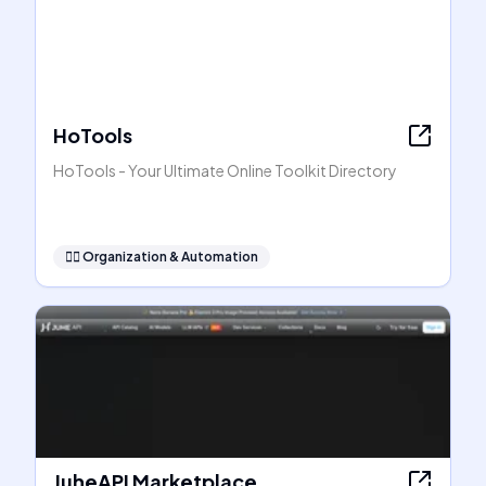
HoTools
HoTools - Your Ultimate Online Toolkit Directory
🧞‍♂️
Organization & Automation
JuheAPI Marketplace