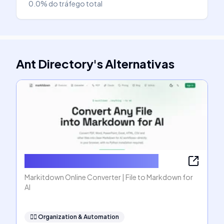
0.0%
do tráfego total
Ant Directory
's
Alternativas
Markitdown Online Converter
Markitdown Online Converter | File to Markdown for
AI
🧞‍♂️
Organization & Automation