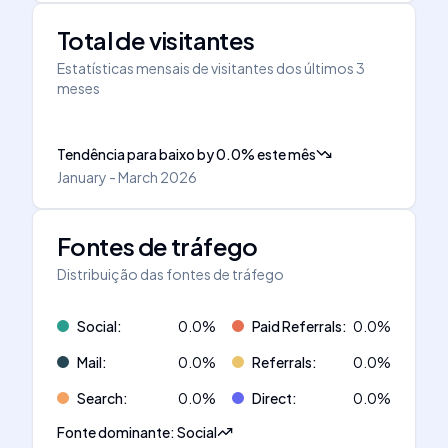
Total de visitantes
Estatísticas mensais de visitantes dos últimos 3
meses
Tendência para baixo
by
0.0
%
este mês
January - March 2026
Fontes de tráfego
Distribuição das fontes de tráfego
Social
:
0.0
%
Paid Referrals
:
0.0
%
Mail
:
0.0
%
Referrals
:
0.0
%
Search
:
0.0
%
Direct
:
0.0
%
Fonte dominante
:
Social