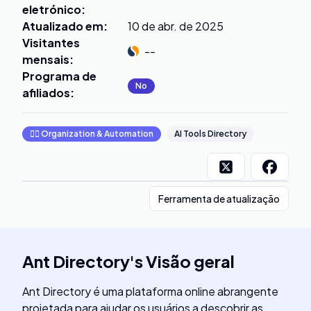
eletrónico
:
Atualizado em
:
10 de abr. de 2025
Visitantes
--
mensais
:
Programa de
No
afiliados
:
🧞‍♂️
Organization & Automation
AI Tools Directory
Ferramenta de atualização
Ant Directory
's
Visão geral
Ant Directory é uma plataforma online abrangente
projetada para ajudar os usuários a descobrir as