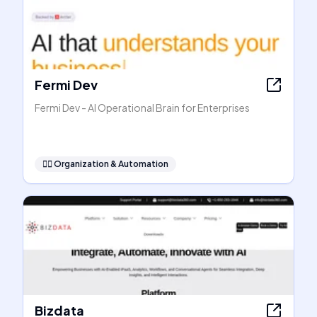
Fermi Dev
Fermi Dev - AI Operational Brain for Enterprises
🧞‍♂️
Organization & Automation
Bizdata