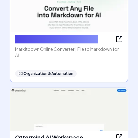
Markitdown Online Converter
Markitdown Online Converter | File to Markdown for
AI
🧞‍♂️
Organization & Automation
Ottermind AI Workspace