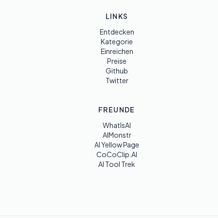
LINKS
Entdecken
Kategorie
Einreichen
Preise
Github
Twitter
FREUNDE
WhatIsAI
AIMonstr
AI Yellow Page
CoCoClip.AI
AI Tool Trek