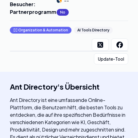
--
Besucher
:
Partnerprogramm
:
No
🧞‍♂️
Organization & Automation
AI Tools Directory
Update-Tool
Ant Directory
's
Übersicht
Ant Directory ist eine umfassende Online-
Plattform, die Benutzern hilft, die besten Tools zu
entdecken, die auf ihre spezifischen Bedürfnisse in
verschiedenen Kategorien wie KI, Geschäft,
Produktivität, Design und mehr zugeschnitten sind.
Es dient als nützlicher Verzeichnisdienst und bietet