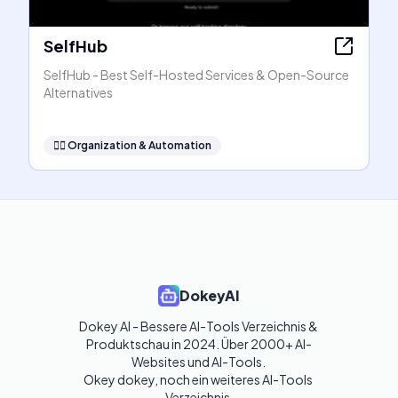
SelfHub
SelfHub - Best Self-Hosted Services & Open-Source
Alternatives
🧞‍♂️
Organization & Automation
DokeyAI
Dokey AI - Bessere AI-Tools Verzeichnis & 
Produktschau in 2024. Über 2000+ AI-
Websites und AI-Tools. 

Okey dokey, noch ein weiteres AI-Tools 
Verzeichnis.