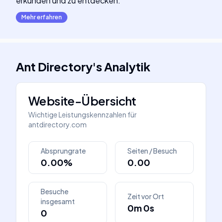
erkunden und zu entdecken.
Mehr erfahren
Ant Directory
's
Analytik
Website-Übersicht
Wichtige Leistungskennzahlen für
antdirectory.com
Absprungrate
Seiten / Besuch
0.00%
0.00
Besuche
Zeit vor Ort
insgesamt
0m 0s
0