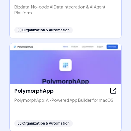
Bizdata: No-code AI Data Integration & AI Agent
Platform
🧞‍♂️
Organization & Automation
PolymorphApp
PolymorphApp: AI-Powered App Builder for macOS
🧞‍♂️
Organization & Automation