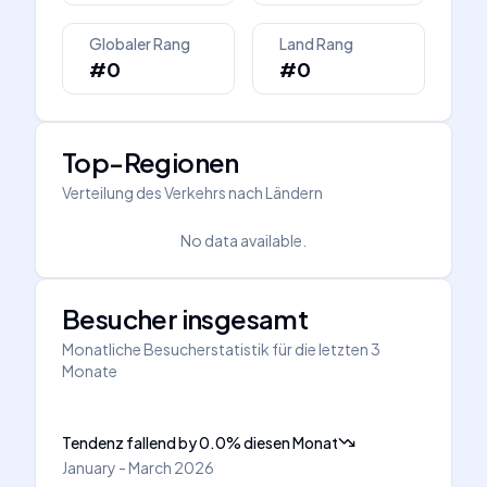
Globaler Rang
Land Rang
#0
#0
Top-Regionen
Verteilung des Verkehrs nach Ländern
No data available.
Besucher insgesamt
Monatliche Besucherstatistik für die letzten 3
Monate
Tendenz fallend
by
0.0
%
diesen Monat
January - March 2026