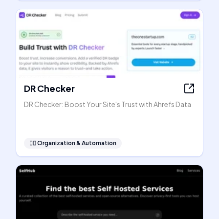
DR Checker
DR Checker: Boost Your Site's Trust with Ahrefs Data
🧞‍♂️
Organization & Automation