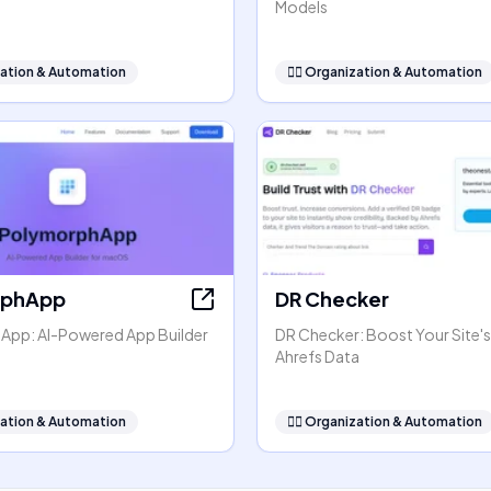
Models
ation & Automation
🧞‍♂️
Organization & Automation
rphApp
DR Checker
pp: AI-Powered App Builder
DR Checker: Boost Your Site's
Ahrefs Data
ation & Automation
🧞‍♂️
Organization & Automation