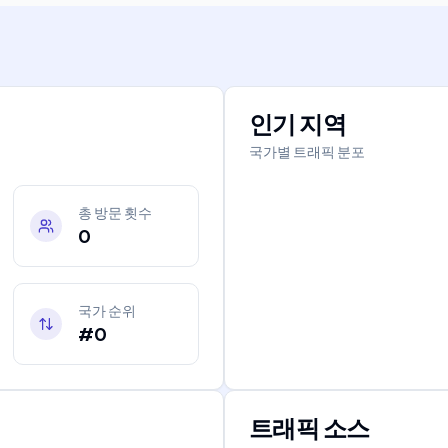
인기 지역
국가별 트래픽 분포
총 방문 횟수
0
국가 순위
#0
트래픽 소스