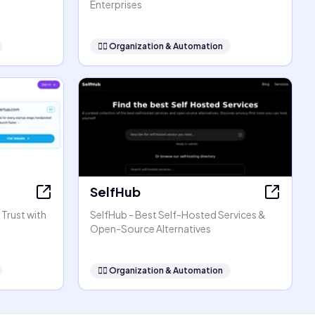
Enterprises
🧞‍♂️
Organization & Automation
SelfHub
 Trust with
SelfHub - Best Self-Hosted Services &
Open-Source Alternatives
🧞‍♂️
Organization & Automation