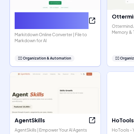
Markitdown Online
Ottermi
Converter
Ottermind 
Memory & 
Markitdown Online Converter | File to
Markdown for AI
🧞‍♂️
Organization & Automation
🧞‍♂️
Organiz
AgentSkills
HoTools
AgentSkills | Empower Your AI Agents
HoTools - Y