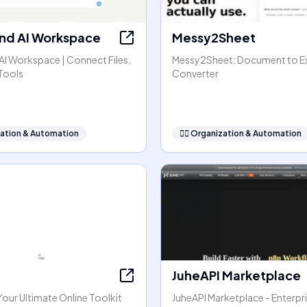
nd AI Workspace
Messy2Sheet
AI Workspace | Connect Files,
Messy2Sheet: Document to E
Tools
Converter
ation & Automation
🧞‍♂️
Organization & Automation
JuheAPI Marketplace
our Ultimate Online Toolkit
JuheAPI Marketplace - Enterpri