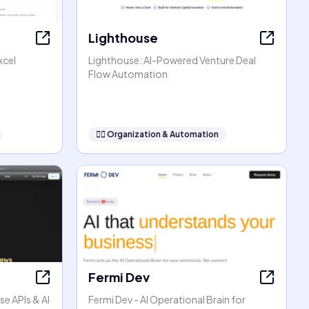
Lighthouse
xcel
Lighthouse: AI-Powered Venture Deal
Flow Automation
🧞‍♂️
Organization & Automation
Fermi Dev
se APIs & AI
Fermi Dev - AI Operational Brain for