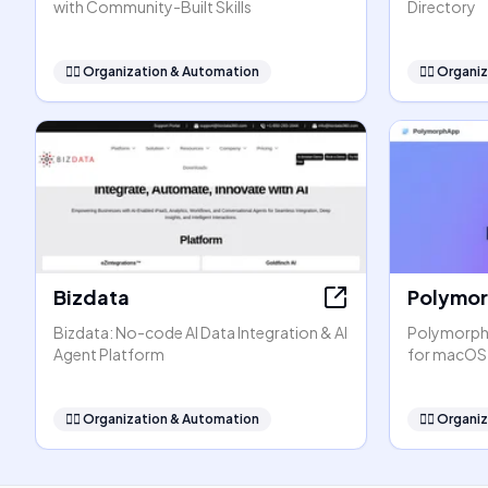
with Community-Built Skills
Directory
🧞‍♂️
Organization & Automation
🧞‍♂️
Organiz
Bizdata
Polymo
Bizdata: No-code AI Data Integration & AI
PolymorphA
Agent Platform
for macOS
🧞‍♂️
Organization & Automation
🧞‍♂️
Organiz