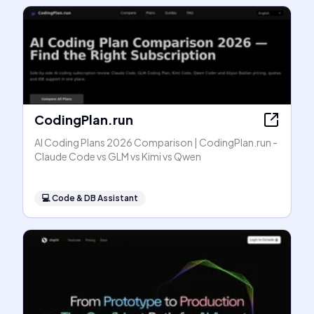
CodingPlan.run
AI Coding Plans 2026 Comparison | CodingPlan.run -
Claude Code vs GLM vs Kimi vs Qwen
💻
Code & DB Assistant