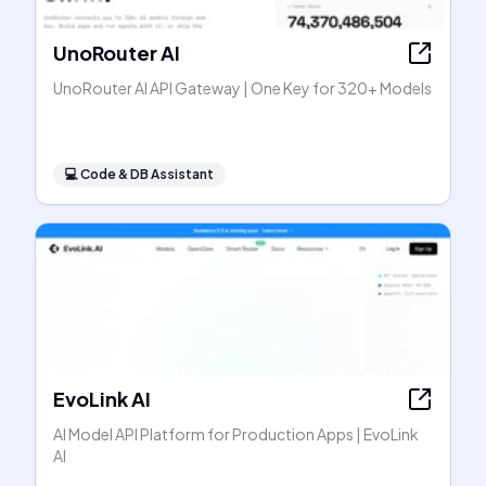
UnoRouter AI
UnoRouter AI API Gateway | One Key for 320+ Models
💻
Code & DB Assistant
EvoLink AI
AI Model API Platform for Production Apps | EvoLink
AI