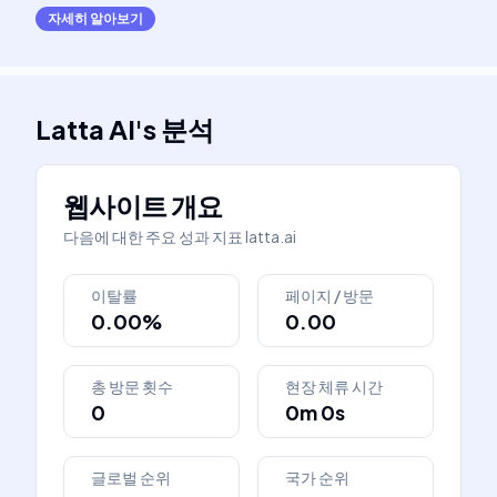
자세히 알아보기
Latta AI
's
분석
웹사이트 개요
다음에 대한 주요 성과 지표
latta.ai
이탈률
페이지 / 방문
0.00%
0.00
총 방문 횟수
현장 체류 시간
0
0m 0s
글로벌 순위
국가 순위