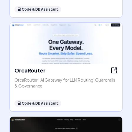
💻
Code & DB Assistant
OrcaRouter
OrcaRouter | AI Gateway for LLM Routing, Guardrails
& Governance
💻
Code & DB Assistant