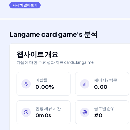
자세히 알아보기
Langame card game
's
분석
웹사이트 개요
다음에 대한 주요 성과 지표
cards.langa.me
이탈률
페이지 / 방문
0.00%
0.00
현장 체류 시간
글로벌 순위
0m 0s
#0