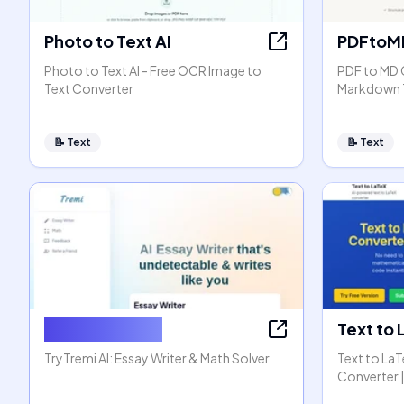
Photo to Text AI
PDFtoM
Photo to Text AI - Free OCR Image to
PDF to MD 
Text Converter
Markdown 
📝
Text
📝
Text
AI Essay Writer
Text to
TryTremi AI: Essay Writer & Math Solver
Text to La
Converter |