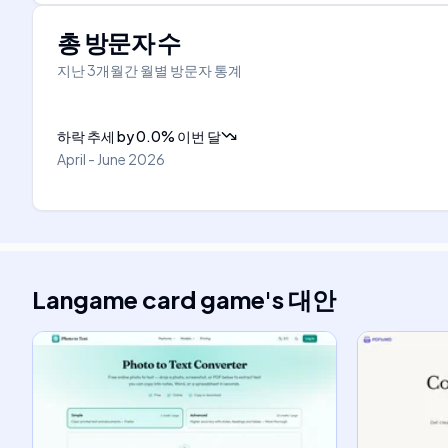
총 방문자 수
지난 3개월간 월별 방문자 통계
하락 추세
by
0.0
%
이번 달
April - June 2026
Langame card game
's
대안