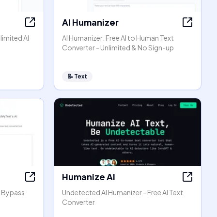
AI Humanizer
limited AI
AI Humanizer: Free AI to Human Text
Converter - Unlimited & No Sign-up
📝
Text
Humanize AI
, Bypass
Undetected AI Humanizer - Free AI Text
Converter