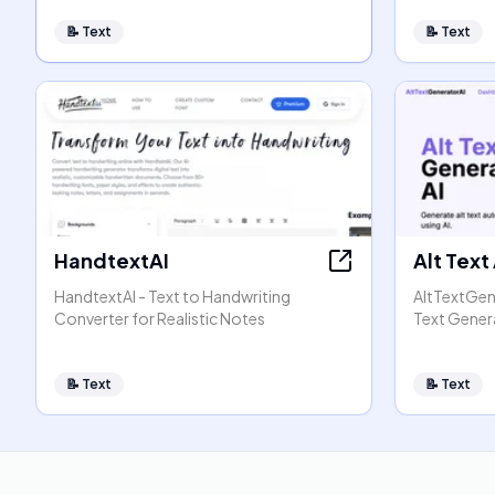
📝
Text
📝
Text
HandtextAI
Alt Text
HandtextAI - Text to Handwriting
AltTextGen
Converter for Realistic Notes
Text Gener
📝
Text
📝
Text