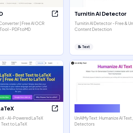
D
Turnitin AI Detector
Converter | Free AI OCR
Turnitin AI Detector - Free & Un
Tool - PDFtoMD
Content Detection
📝
Text
 LaTeX
Humanize AI Text
TeX - AI-Powered LaTeX
UnAIMyText: Humanize AI Text
 Text to LaTeX
Detectors