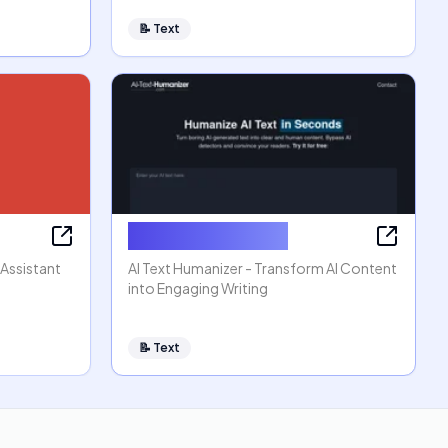
📝
Text
AI Text Humanizer
 Assistant
AI Text Humanizer - Transform AI Content
into Engaging Writing
📝
Text