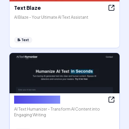
Text Blaze
AI Blaze - Your Ultimate AI Text Assistant
📝
Text
AI Text Humanizer
AI Text Humanizer - Transform AI Content into
Engaging Writing