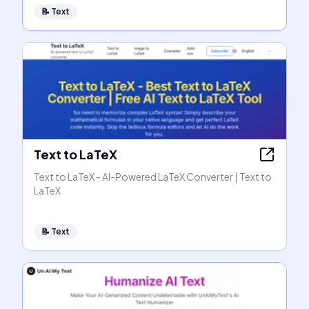
📝
Text
Text to LaTeX
Text to LaTeX - AI-Powered LaTeX Converter | Text to
LaTeX
📝
Text