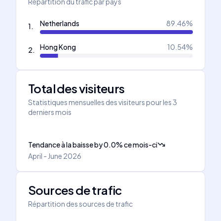
Répartition du trafic par pays
Netherlands
89.46
%
1
.
Hong Kong
10.54
%
2
.
Total des visiteurs
Statistiques mensuelles des visiteurs pour les 3
derniers mois
Tendance à la baisse
by
0.0
%
ce mois-ci
April - June 2026
Sources de trafic
Répartition des sources de trafic