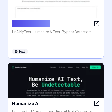
Humanize AI Text
UnAIMyText: Humanize AI Text, Bypass Detectors
📝
Text
Humanize AI
Undetected AI Humanizer - Free AI Text Converter