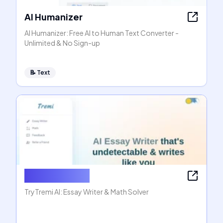
AI Humanizer
AI Humanizer: Free AI to Human Text Converter -
Unlimited & No Sign-up
📝
Text
AI Essay Writer
TryTremi AI: Essay Writer & Math Solver