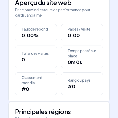
Aperçu du site web
Principaux indicateurs de performance pour
cards.langa.me
Taux de rebond
Pages / Visite
0.00%
0.00
Temps passé sur
Total des visites
place
0
0m 0s
Classement
Rang du pays
mondial
#0
#0
Principales régions