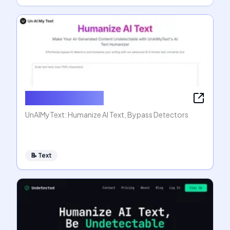
Humanize AI Text
UnAIMyText: Humanize AI Text, Bypass Detectors
📝
Text