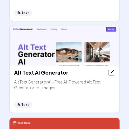
📝
Text
Alt Text AI Generator
AltTextGeneratorAI - Free AI-Powered Alt Text
Generator for Images
📝
Text