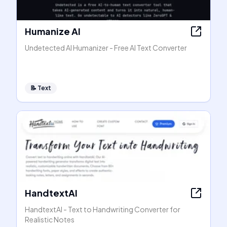
Humanize AI
Undetected AI Humanizer - Free AI Text Converter
📝
Text
HandtextAI
HandtextAI - Text to Handwriting Converter for
Realistic Notes