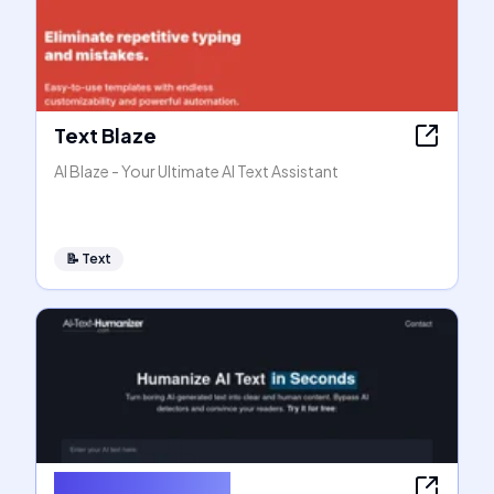
Text Blaze
AI Blaze - Your Ultimate AI Text Assistant
📝
Text
AI Text Humanizer