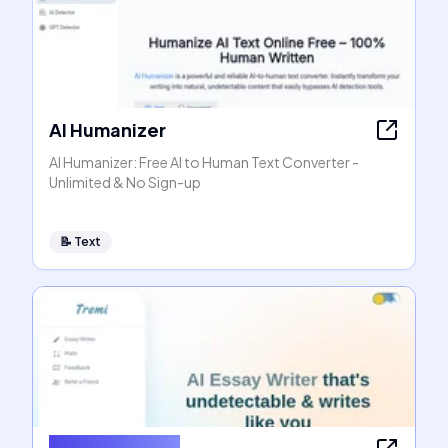
AI Humanizer
AI Humanizer: Free AI to Human Text Converter -
Unlimited & No Sign-up
📝
Text