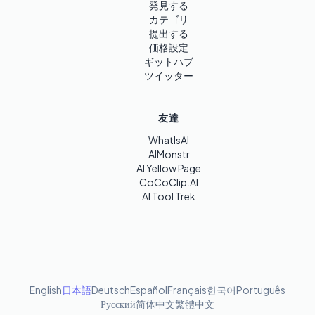
発見する
カテゴリ
提出する
価格設定
ギットハブ
ツイッター
友達
WhatIsAI
AIMonstr
AI Yellow Page
CoCoClip.AI
AI Tool Trek
English
日本語
Deutsch
Español
Français
한국어
Português
Русский
简体中文
繁體中文