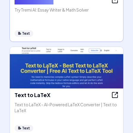
AI Essay Writer
TryTremi AI: Essay Writer & Math Solver
📝
Text
Text to LaTeX
Text to LaTeX - AI-Powered LaTeX Converter | Text to
LaTeX
📝
Text