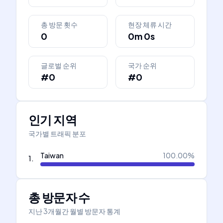
총 방문 횟수
현장 체류 시간
0
0m 0s
글로벌 순위
국가 순위
#0
#0
인기 지역
국가별 트래픽 분포
Taiwan
100.00
%
1
.
총 방문자 수
지난 3개월간 월별 방문자 통계