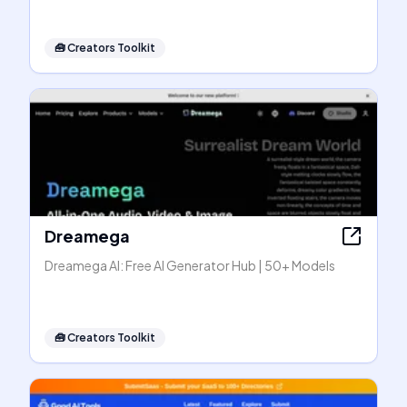
🧰
Creators Toolkit
Dreamega
Dreamega AI: Free AI Generator Hub | 50+ Models
🧰
Creators Toolkit