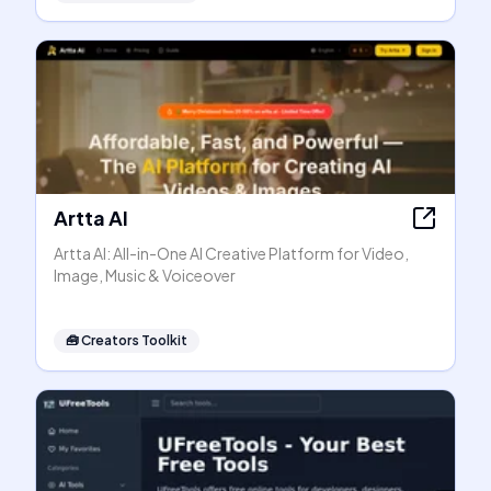
Artta AI
Artta AI: All-in-One AI Creative Platform for Video,
Image, Music & Voiceover
🧰
Creators Toolkit