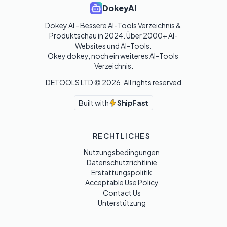
DokeyAI
Dokey AI - Bessere AI-Tools Verzeichnis & 
Produktschau in 2024. Über 2000+ AI-
Websites und AI-Tools. 

Okey dokey, noch ein weiteres AI-Tools 
Verzeichnis.
DETOOLS LTD ©
2026
. All rights reserved
Built with
ShipFast
RECHTLICHES
Nutzungsbedingungen
Datenschutzrichtlinie
Erstattungspolitik
Acceptable Use Policy
Contact Us
Unterstützung