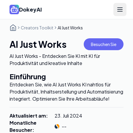
DokeyAI
Open 
Creators Toolkit
AI Just Works
AI Just Works
Besuchen Sie
AI Just Works - Entdecken Sie KI mit KI für
Produktivität und kreative Inhalte
Einführung
Entdecken Sie, wie AI Just Works KI nahtlos für
Produktivität, Inhaltserstellung und Automatisierung
integriert. Optimieren Sie Ihre Arbeitsabläufe!
Aktualisiert am
:
23. Juli 2024
Monatliche
--
Besucher
: