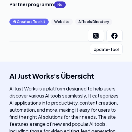
Partnerprogramm
:
No
🧰
Creators Toolkit
Website
AI Tools Directory
Update-Tool
AI Just Works
's
Übersicht
AI Just Works is a platform designed to help users
discover various AI tools seamlessly. It categorizes
AI applications into productivity, content creation,
automation, and more, making it easy for users to
find the right AI solutions for their needs. The site
features a range of new and popular AI tools,
including those for video editing, lead generation,