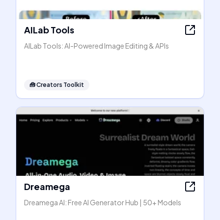
AILab Tools
AILab Tools: AI-Powered Image Editing & APIs
🧰
Creators Toolkit
Dreamega
Dreamega AI: Free AI Generator Hub | 50+ Models