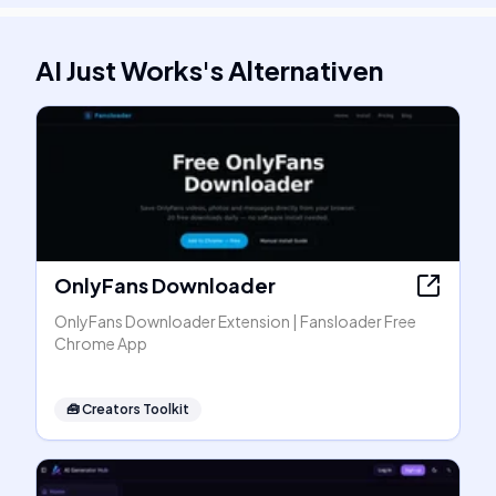
AI Just Works
's
Alternativen
OnlyFans Downloader
OnlyFans Downloader Extension | Fansloader Free
Chrome App
🧰
Creators Toolkit