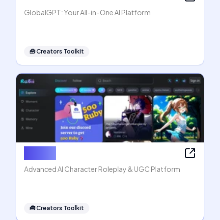
GlobalGPT: Your All-in-One AI Platform
🧰
Creators Toolkit
Rubii AI
Advanced AI Character Roleplay & UGC Platform
🧰
Creators Toolkit