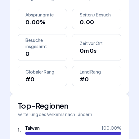
Absprungrate
Seiten / Besuch
0.00%
0.00
Besuche
Zeit vor Ort
insgesamt
0m 0s
0
Globaler Rang
Land Rang
#0
#0
Top-Regionen
Verteilung des Verkehrs nach Ländern
Taiwan
100.00
%
1
.