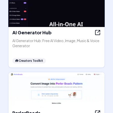
AI Generator Hub
AI Generator Hub: Free AI Video, Image, Music & Voice
Generator
🧰
Creators Toolkit
PerlerBeads