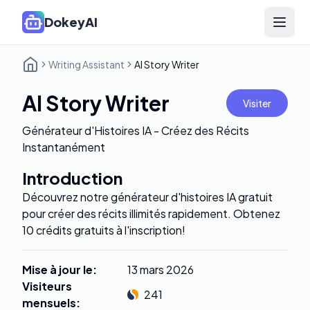
DokeyAI
Open 
Writing Assistant
AI Story Writer
AI Story Writer
Visiter
Générateur d'Histoires IA - Créez des Récits
Instantanément
Introduction
Découvrez notre générateur d'histoires IA gratuit
pour créer des récits illimités rapidement. Obtenez
10 crédits gratuits à l'inscription!
Mise à jour le
:
13 mars 2026
Visiteurs
241
mensuels
: