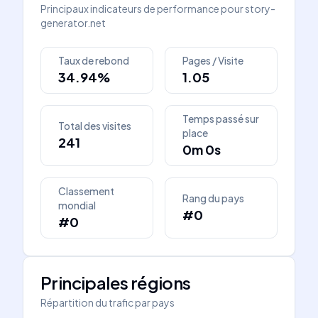
Principaux indicateurs de performance pour
story-
generator.net
Taux de rebond
Pages / Visite
34.94%
1.05
Temps passé sur
Total des visites
place
241
0m 0s
Classement
Rang du pays
mondial
#0
#0
Principales régions
Répartition du trafic par pays