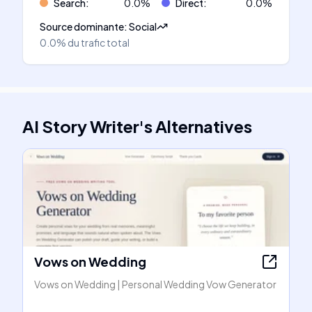
Search
:
0.0
%
Direct
:
0.0
%
Source dominante
:
Social
0.0%
du trafic total
AI Story Writer
's
Alternatives
Vows on Wedding
Vows on Wedding | Personal Wedding Vow Generator