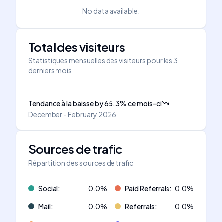
No data available.
Total des visiteurs
Statistiques mensuelles des visiteurs pour les 3
derniers mois
Tendance à la baisse
by
65.3
%
ce mois-ci
December - February 2026
Sources de trafic
Répartition des sources de trafic
Social
:
0.0
%
Paid Referrals
:
0.0
%
Mail
:
0.0
%
Referrals
:
0.0
%