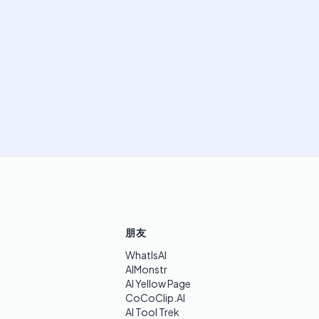
朋友
WhatIsAI
AIMonstr
AI Yellow Page
CoCoClip.AI
AI Tool Trek