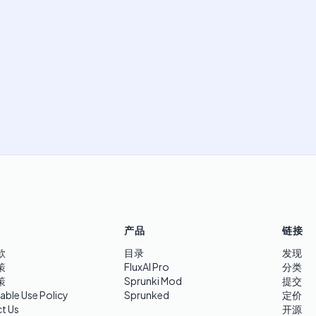
产品
链接
款
目录
发现
策
FluxAI Pro
分类
策
Sprunki Mod
提交
able Use Policy
Sprunked
定价
t Us
开源