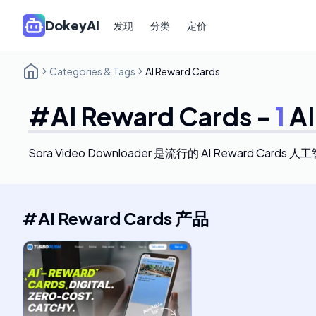
DokeyAI
发现
分类
定价
Categories & Tags
AI Reward Cards
#
AI Reward Cards
-
1
AI
Sora Video Downloader
是流行的 AI Reward Cards 
#
AI Reward Cards
产品