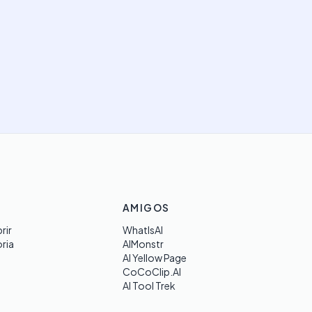
AMIGOS
rir
WhatIsAI
ria
AIMonstr
AI Yellow Page
CoCoClip.AI
AI Tool Trek