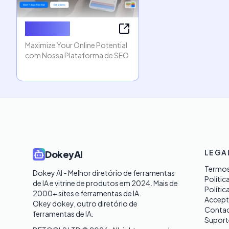
Sketch To
Maximize Your Online Potential
com Nossa Plataforma de SEO
LEGA
DokeyAI
Termos
Dokey AI - Melhor diretório de ferramentas 
Polític
de IA e vitrine de produtos em 2024. Mais de 
Polític
2000+ sites e ferramentas de IA. 

Accept
Okey dokey, outro diretório de 
Contac
ferramentas de IA.
Suport