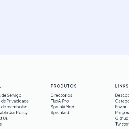
L
PRODUTOS
LINKS
 de Serviço
Directórios
Descob
a de Privacidade
FluxAI Pro
Catego
a de reembolso
Sprunki Mod
Enviar
able Use Policy
Sprunked
Preços
t Us
Github
e
Twitter