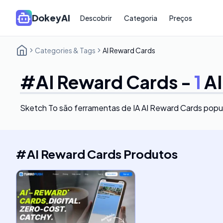
DokeyAI
Descobrir
Categoria
Preços
Categories & Tags
AI Reward Cards
#
AI Reward Cards
-
1
AI
Sketch To
são ferramentas de IA AI Reward Cards popu
#
AI Reward Cards
Produtos