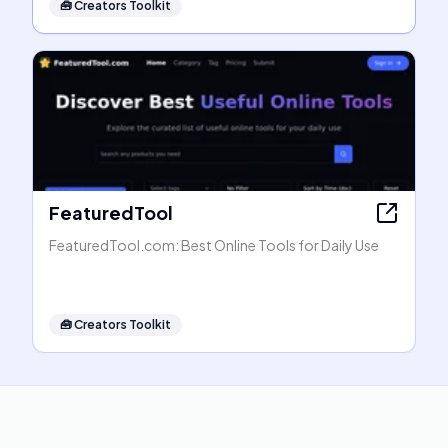
🧰
Creators Toolkit
FeaturedTool
FeaturedTool.com: Best Online Tools for Daily Use
🧰
Creators Toolkit