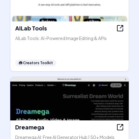
AILab Tools
AILab Tools: AI-Powered Image Editing & APIs
🧰
Creators Toolkit
Dreamega
Dreamega AI: Free AI Generator Hub | 50+ Models