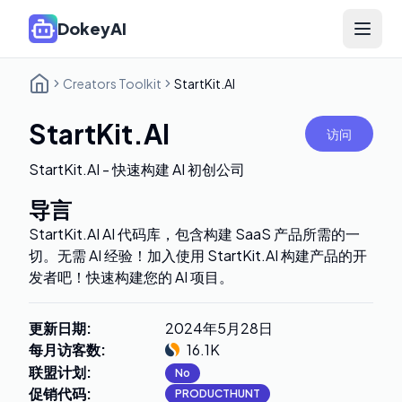
DokeyAI
Open 
Creators Toolkit
StartKit.AI
StartKit.AI
访问
StartKit.AI - 快速构建 AI 初创公司
导言
StartKit.AI AI 代码库，包含构建 SaaS 产品所需的一
切。无需 AI 经验！加入使用 StartKit.AI 构建产品的开
发者吧！快速构建您的 AI 项目。
更新日期
:
2024年5月28日
每月访客数
:
16.1K
联盟计划
:
No
促销代码
:
PRODUCTHUNT