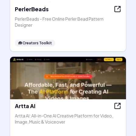
PerlerBeads
PerlerBeads - Free Online Perler Bead Pattern
Designer
🧰
Creators Toolkit
Artta AI
Artta AI: All-in-One AI Creative Platform for Video,
Image, Music & Voiceover