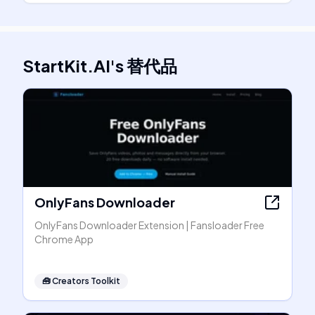
StartKit.AI
's
替代品
OnlyFans Downloader
OnlyFans Downloader Extension | Fansloader Free
Chrome App
🧰
Creators Toolkit