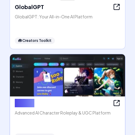
GlobalGPT
GlobalGPT: Your All-in-One AI Platform
🧰
Creators Toolkit
Rubii AI
Advanced AI Character Roleplay & UGC Platform