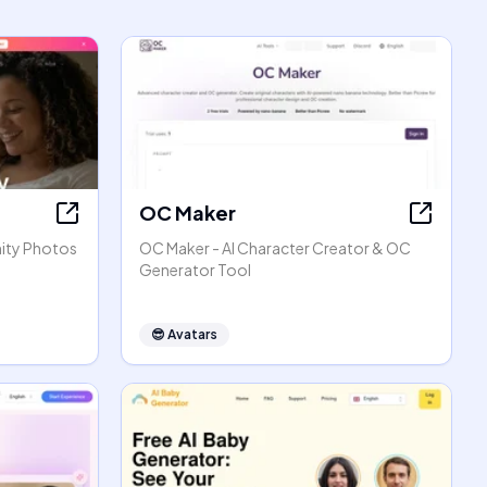
OC Maker
nity Photos
OC Maker - AI Character Creator & OC
Generator Tool
😎
Avatars