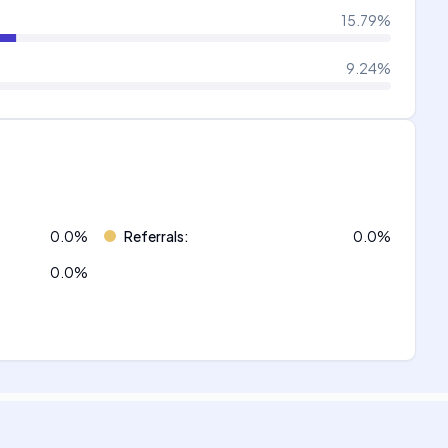
15.79
%
9.24
%
0.0
%
Referrals
:
0.0
%
0.0
%