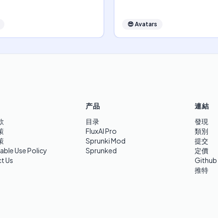
😎
Avatars
产品
連結
款
目录
發現
策
FluxAI Pro
類別
策
Sprunki Mod
提交
able Use Policy
Sprunked
定價
t Us
Github
推特