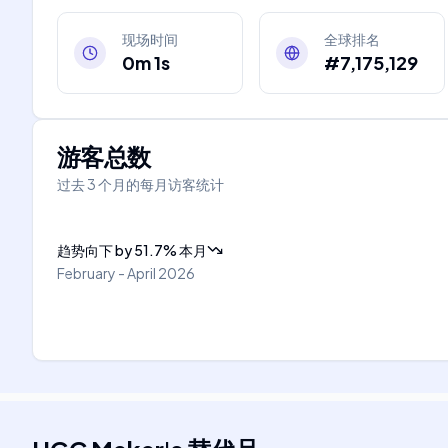
现场时间
全球排名
0m 1s
#7,175,129
游客总数
过去 3 个月的每月访客统计
趋势向下
by
51.7
%
本月
February - April 2026