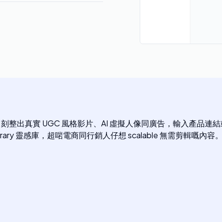
台幫你即刻整出真實 UGC 風格影片、AI 虛擬人像同廣告，輸入產品
d Library 靈感庫，超啱電商同行銷人仔想 scalable 無需剪輯嘅內容