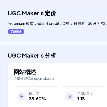
UGC Maker
's
定价
Freemium 模式，每日 4 credits 免費；付費有 -50
了解更多
UGC Maker
's
分析
网站概述
关键性能指标
ugcmaker.io
跳出率
页面/访问
39.60%
1.13