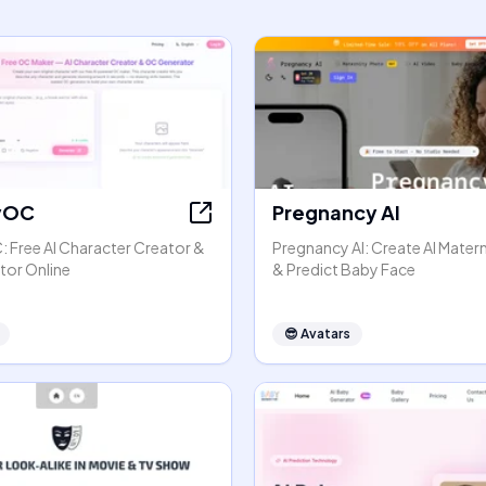
yOC
Pregnancy AI
Free AI Character Creator &
Pregnancy AI: Create AI Mater
or Online
& Predict Baby Face
😎
Avatars