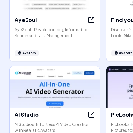
AyeSoul
Find yo
AyeSoul - Revolutionizing Information
Discover Y
Search and Task Management
Look-Alike 
😎
Avatars
😎
Avatars
AI Studio
PicLook
AI Studios: Effortless AI Video Creation
PicLooks: F
with Realistic Avatars
Pictures fo