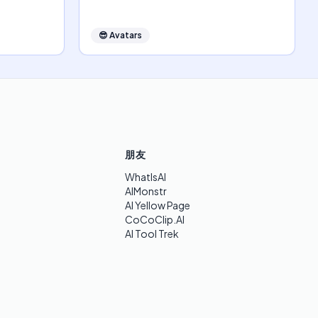
😎
Avatars
朋友
WhatIsAI
AIMonstr
AI Yellow Page
CoCoClip.AI
AI Tool Trek