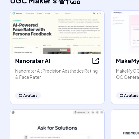
UGC Maker
's
替代品
Nanorater AI
MakeM
Nanorater AI: Precision Aesthetics Rating
MakeMyOC: 
& Face Rater
OC Generat
😎
Avatars
😎
Avatars