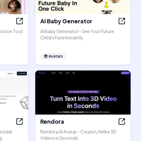
AI Baby Generator
iction Tool
AI Baby Generator - See Your Future
Child's Face Instantly
😎
Avatars
Rendora
imodal
Rendora AI Avatar - Create Lifelike 3D
g
Videos in Seconds