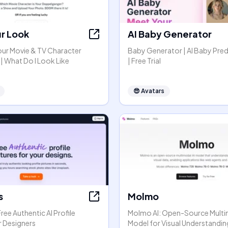
ur Look
AI Baby Generator
our Movie & TV Character
Baby Generator | AI Baby Pred
| What Do I Look Like
| Free Trial
😎
Avatars
s
Molmo
ree Authentic AI Profile
Molmo AI: Open-Source Mult
r Designers
Model for Visual Understandin