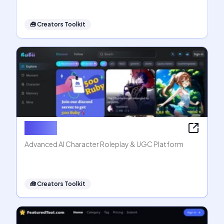
🧰
Creators Toolkit
Rubii AI
Advanced AI Character Roleplay & UGC Platform
🧰
Creators Toolkit