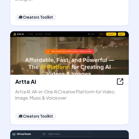
🧰
Creators Toolkit
Artta AI
Artta AI: All-in-One AI Creative Platform for Video,
Image, Music & Voiceover
🧰
Creators Toolkit