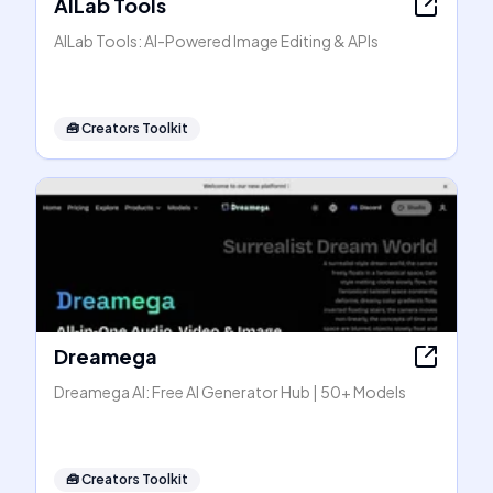
AILab Tools
AILab Tools: AI-Powered Image Editing & APIs
🧰
Creators Toolkit
Dreamega
Dreamega AI: Free AI Generator Hub | 50+ Models
🧰
Creators Toolkit