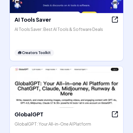
AI Tools Saver
AI Tools Saver: Best AI Tools & Software Deals
🧰
Creators Toolkit
GlobalGPT
GlobalGPT: Your All-in-One AI Platform