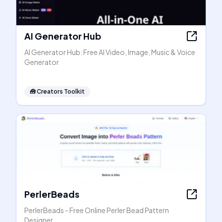
AI Generator Hub
AI Generator Hub: Free AI Video, Image, Music & Voice
Generator
🧰
Creators Toolkit
PerlerBeads
PerlerBeads - Free Online Perler Bead Pattern
Designer