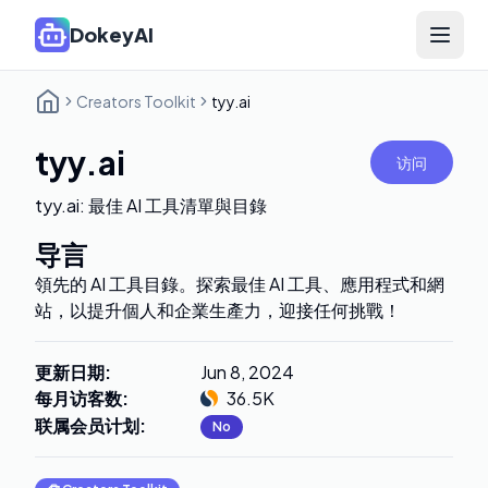
DokeyAI
Open 
Creators Toolkit
tyy.ai
tyy.ai
访问
tyy.ai: 最佳 AI 工具清單與目錄
导言
領先的 AI 工具目錄。探索最佳 AI 工具、應用程式和網
站，以提升個人和企業生產力，迎接任何挑戰！
更新日期
:
Jun 8, 2024
每月访客数
:
36.5K
联属会员计划
:
No