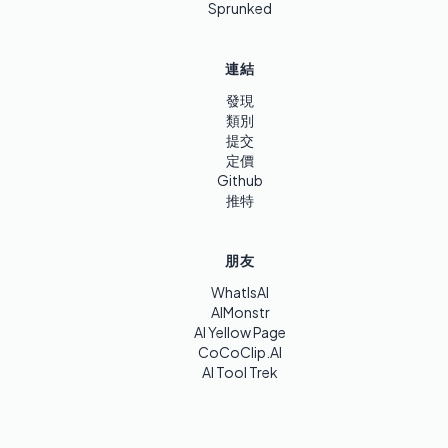
Sprunked
連結
發現
類別
提交
定價
Github
推特
朋友
WhatIsAI
AIMonstr
AI Yellow Page
CoCoClip.AI
AI Tool Trek