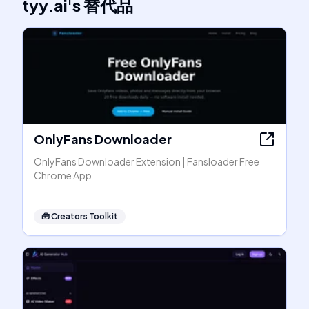
tyy.ai
's
替代品
OnlyFans Downloader
OnlyFans Downloader Extension | Fansloader Free
Chrome App
🧰
Creators Toolkit