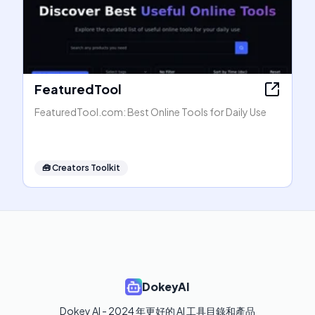
FeaturedTool
FeaturedTool.com: Best Online Tools for Daily Use
🧰
Creators Toolkit
DokeyAI
Dokey AI - 2024 年更好的 AI 工具目錄和產品