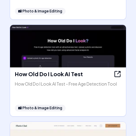
📸
Photo & Image Editing
How Old Do I Look AI Test
How Old Do I Look AI Test - Free Age Detection Tool
📸
Photo & Image Editing