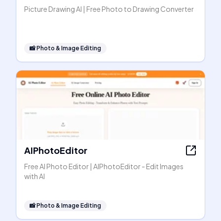
Picture Drawing AI | Free Photo to Drawing Converter
📸
Photo & Image Editing
AIPhotoEditor
Free AI Photo Editor | AIPhotoEditor - Edit Images
with AI
📸
Photo & Image Editing