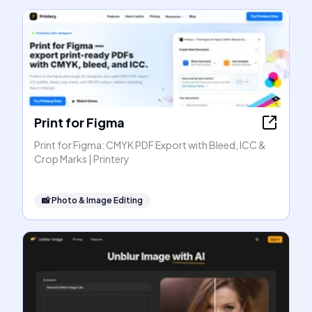
Print for Figma
Print for Figma: CMYK PDF Export with Bleed, ICC &
Crop Marks | Printery
📸
Photo & Image Editing