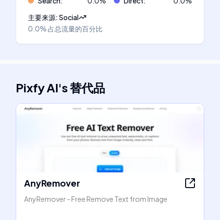
Search
:
0.0
%
Direct
:
0.0
%
主要来源
:
Social
0.0%
占总流量的百分比
Pixfy AI
's
替代品
AnyRemover
AnyRemover - Free Remove Text from Image