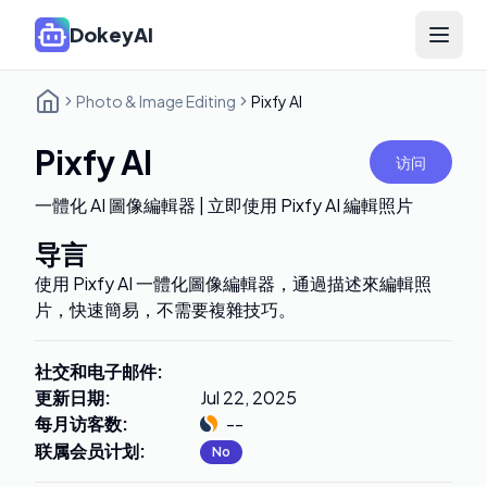
DokeyAI
Open 
Photo & Image Editing
Pixfy AI
Pixfy AI
访问
一體化 AI 圖像編輯器 | 立即使用 Pixfy AI 編輯照片
导言
使用 Pixfy AI 一體化圖像編輯器，通過描述來編輯照
片，快速簡易，不需要複雜技巧。
社交和电子邮件
:
更新日期
:
Jul 22, 2025
每月访客数
:
--
联属会员计划
:
No