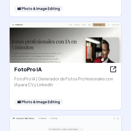
📸
Photo & Image Editing
FotoPro IA
FotoPro IA | Generador de Fotos Profesionales con
IA para CV y LinkedIn
📸
Photo & Image Editing