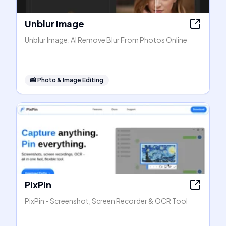
Unblur Image
Unblur Image: AI Remove Blur From Photos Online
📸
Photo & Image Editing
PixPin
PixPin - Screenshot, Screen Recorder & OCR Tool