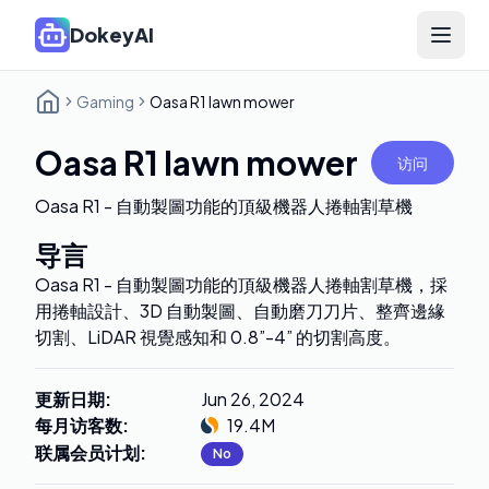
DokeyAI
Open 
Gaming
Oasa R1 lawn mower
Oasa R1 lawn mower
访问
Oasa R1 - 自動製圖功能的頂級機器人捲軸割草機
导言
Oasa R1 - 自動製圖功能的頂級機器人捲軸割草機，採
用捲軸設計、3D 自動製圖、自動磨刀刀片、整齊邊緣
切割、LiDAR 視覺感知和 0.8”-4” 的切割高度。
更新日期
:
Jun 26, 2024
每月访客数
:
19.4M
联属会员计划
:
No