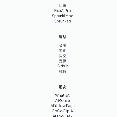
目录
FluxAI Pro
Sprunki Mod
Sprunked
連結
發現
類別
提交
定價
Github
推特
朋友
WhatIsAI
AIMonstr
AI Yellow Page
CoCoClip.AI
AI Tool Trek