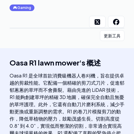
🎮
Gaming
更新工具
Oasa R1 lawn mower
's
概述
Oasa R1 是全球首款消費級機器人卷刈機，旨在提供卓
越的剪裁性能。它配備一個精確的剪刀式刀片，促進郁
郁蔥蔥的草坪而不會撕裂。藉由先進的 LiDAR 技術，
R1 能夠創建草坪的精確 3D 地圖，確保完全自動且無憂
的草坪護理。此外，它還有自動刀片磨利系統，減少手
動更換或重新調整的需求。R1 的卷刀片模擬剪刀的動
作，降低草植物的壓力，鼓勵茂盛生長。切割高度從
0.8” 到 4.0”，實現低而整潔的切割，非常適合實現高
爾夫球場風格的效果。R1 還配備了直觀的緊急停止把