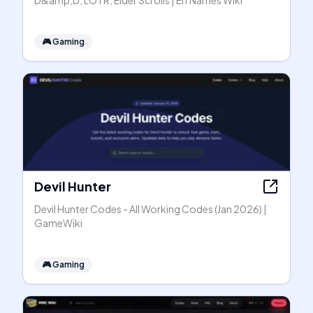
D&amp;D, LOTR, Elder Scrolls | Elf Names Wiki
🎮
Gaming
Devil Hunter
Devil Hunter Codes - All Working Codes (Jan 2026) |
GameWiki
🎮
Gaming