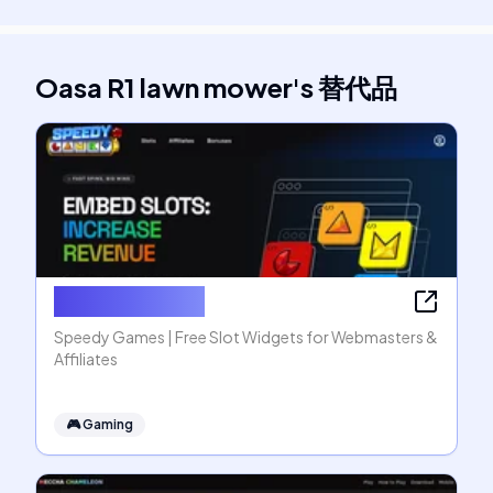
Oasa R1 lawn mower
's
替代品
Speedy Games
Speedy Games | Free Slot Widgets for Webmasters &
Affiliates
🎮
Gaming