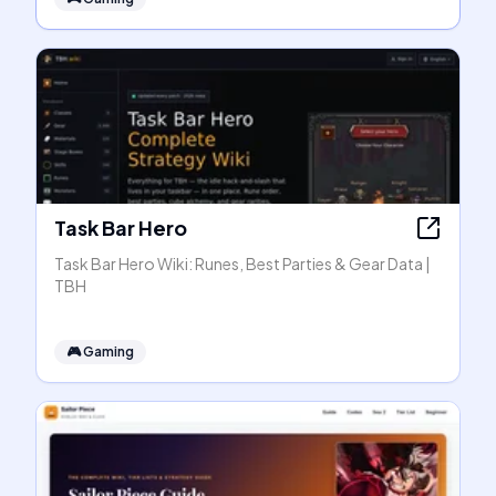
Task Bar Hero
Task Bar Hero Wiki: Runes, Best Parties & Gear Data |
TBH
🎮
Gaming