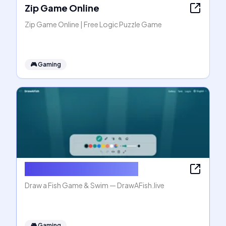
Zip Game Online
Zip Game Online | Free Logic Puzzle Game
🎮
Gaming
Draw a Fish Game & Swim
Draw a Fish Game & Swim — DrawAFish.live
🎮
Gaming