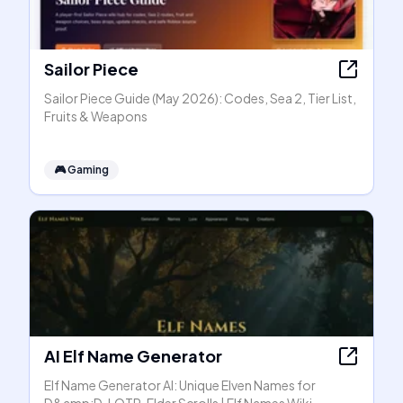
Sailor Piece
Sailor Piece Guide (May 2026): Codes, Sea 2, Tier List,
Fruits & Weapons
🎮
Gaming
AI Elf Name Generator
Elf Name Generator AI: Unique Elven Names for