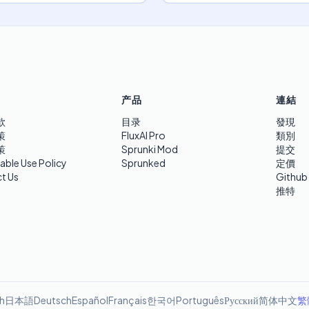
产品
連結
款
目录
發現
策
FluxAI Pro
類別
策
Sprunki Mod
提交
able Use Policy
Sprunked
定價
t Us
Github
推特
sh
日本語
Deutsch
Español
Français
한국어
Português
Русский
简体中文
繁