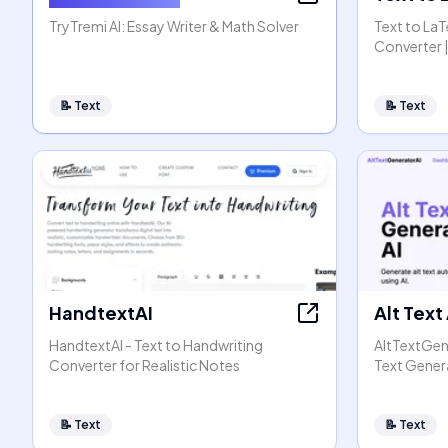
TryTremi AI: Essay Writer & Math Solver
Text to La
Converter |
📝
Text
📝
Text
HandtextAI
Alt Text
HandtextAI - Text to Handwriting
AltTextGen
Converter for Realistic Notes
Text Gener
📝
Text
📝
Text