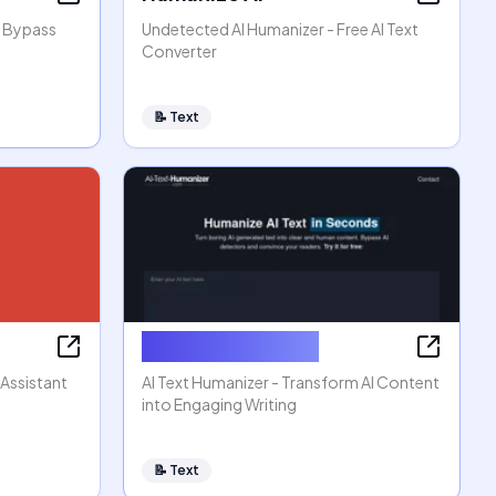
, Bypass
Undetected AI Humanizer - Free AI Text
Converter
📝
Text
AI Text Humanizer
 Assistant
AI Text Humanizer - Transform AI Content
into Engaging Writing
📝
Text