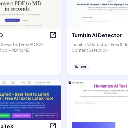
D
Turnitin AI Detector
Converter | Free AI OCR
Turnitin AI Detector - Free & Un
Tool - PDFtoMD
Content Detection
📝
Text
 LaTeX
Humanize AI Text