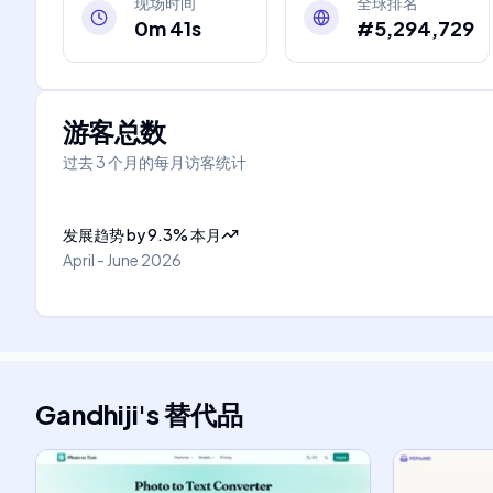
现场时间
全球排名
0m 41s
#5,294,729
游客总数
过去 3 个月的每月访客统计
发展趋势
by
9.3
%
本月
April - June 2026
Gandhiji
's
替代品