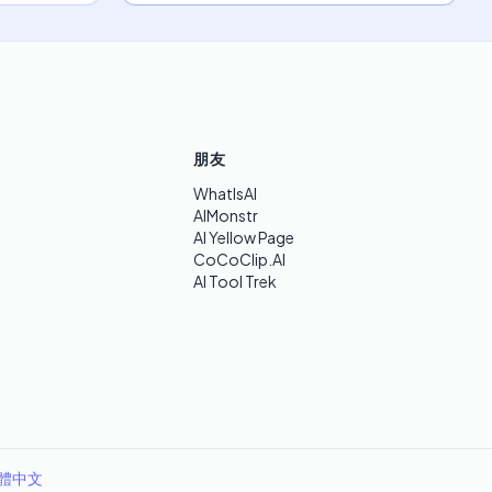
朋友
WhatIsAI
AIMonstr
AI Yellow Page
CoCoClip.AI
AI Tool Trek
體中文