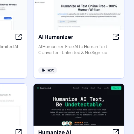
AI Humanizer
limited AI
AI Humanizer: Free AI to Human Text
Converter - Unlimited & No Sign-up
📝
Text
Humanize AI