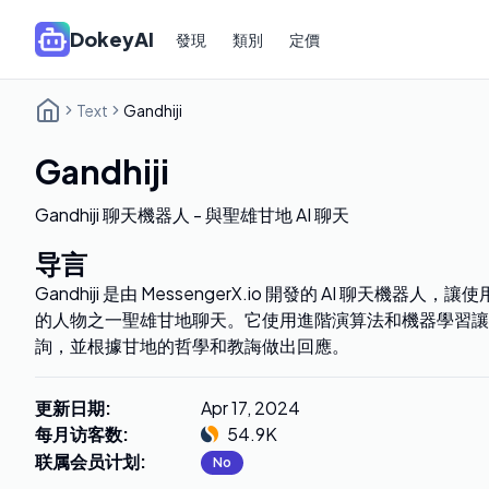
DokeyAI
發現
類別
定價
Text
Gandhiji
Gandhiji
Gandhiji 聊天機器人 - 與聖雄甘地 AI 聊天
导言
Gandhiji 是由 MessengerX.io 開發的 AI 聊天機
的人物之一聖雄甘地聊天。它使用進階演算法和機器學習讓 Gan
詢，並根據甘地的哲學和教誨做出回應。
更新日期
:
Apr 17, 2024
每月访客数
:
54.9K
联属会员计划
:
No