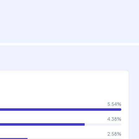
5.54
%
4.38
%
2.58
%