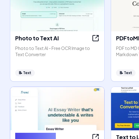
Photo to Text AI
PDFtoM
Photo to Text AI - Free OCR Image to
PDF to MD 
Text Converter
Markdown 
📝
Text
📝
Text
AI Essay Writer
Text to