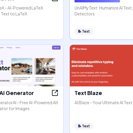
TeX - AI-Powered LaTeX
UnAIMyText: Humanize AI Text
 Text to LaTeX
Detectors
📝
Text
 AI Generator
Text Blaze
eratorAI - Free AI-Powered Alt
AI Blaze - Your Ultimate AI Text
ator for Images
📝
Text