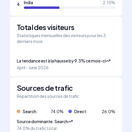
India
2.15
%
4
.
Total des visiteurs
Statistiques mensuelles des visiteurs pour les 3
derniers mois
La tendance est à la hausse
by
9.3
%
ce mois-ci
April - June 2026
Sources de trafic
Répartition des sources de trafic
Search
:
74.0
%
Direct
:
26.0
%
Source dominante
:
Search
74.0%
du trafic total