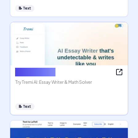
📝
Text
AI Essay Writer
TryTremi AI: Essay Writer & Math Solver
📝
Text