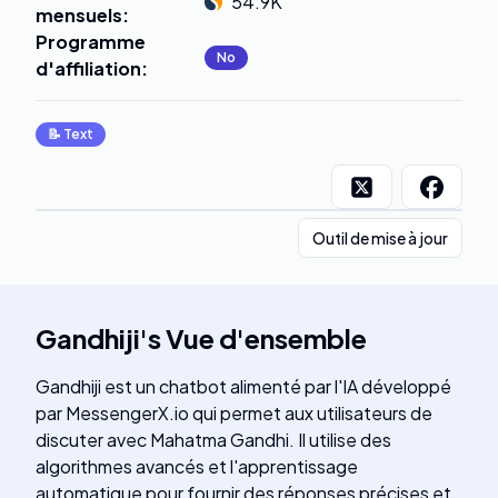
54.9K
mensuels
:
Programme
No
d'affiliation
:
📝
Text
Outil de mise à jour
Gandhiji
's
Vue d'ensemble
Gandhiji est un chatbot alimenté par l'IA développé
par MessengerX.io qui permet aux utilisateurs de
discuter avec Mahatma Gandhi. Il utilise des
algorithmes avancés et l'apprentissage
automatique pour fournir des réponses précises et