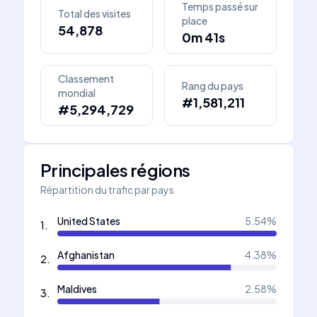
Temps passé sur
Total des visites
place
54,878
0m 41s
Classement
Rang du pays
mondial
#1,581,211
#5,294,729
Principales régions
Répartition du trafic par pays
United States
5.54
%
1
.
Afghanistan
4.38
%
2
.
Maldives
2.58
%
3
.