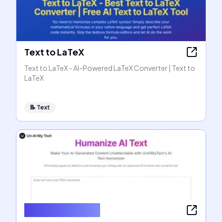
Text to LaTeX
Text to LaTeX - AI-Powered LaTeX Converter | Text to
LaTeX
📝
Text
Humanize AI Text