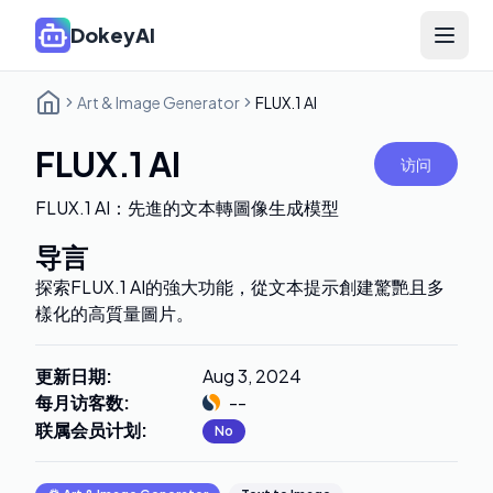
DokeyAI
Open 
Art & Image Generator
FLUX.1 AI
FLUX.1 AI
访问
FLUX.1 AI：先進的文本轉圖像生成模型
导言
探索FLUX.1 AI的強大功能，從文本提示創建驚艷且多
樣化的高質量圖片。
更新日期
:
Aug 3, 2024
每月访客数
:
--
联属会员计划
:
No