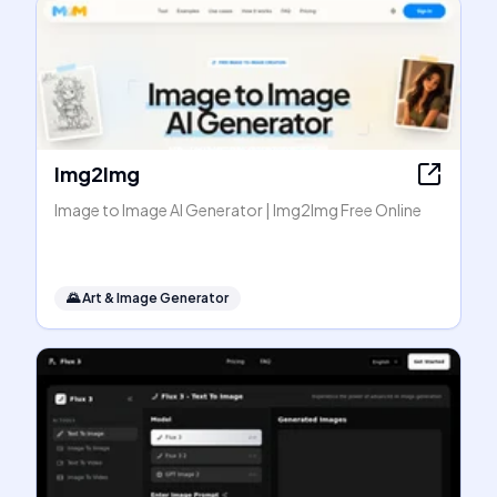
Img2Img
Image to Image AI Generator | Img2Img Free Online
🌄
Art & Image Generator