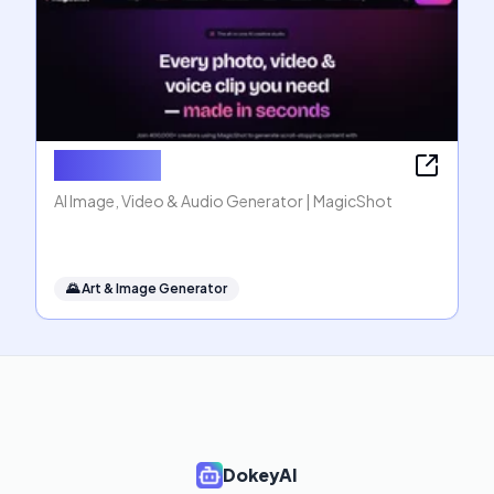
MagicShot
AI Image, Video & Audio Generator | MagicShot
🌄
Art & Image Generator
DokeyAI