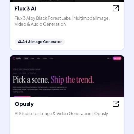
Flux 3 AI
Flux 3 AI by Black Forest Labs | Multimodal Image,
Video & Audio Generation
🌄
Art & Image Generator
Opusly
AI Studio for Image & Video Generation | Opusly