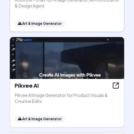
& Design Agent
🌄
Art & Image Generator
Pikvee AI
Pikvee AI Image Generator for Product Visuals &
Creative Edits
🌄
Art & Image Generator