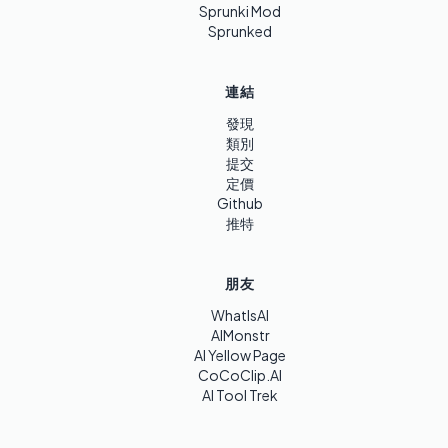
Sprunki Mod
Sprunked
連結
發現
類別
提交
定價
Github
推特
朋友
WhatIsAI
AIMonstr
AI Yellow Page
CoCoClip.AI
AI Tool Trek