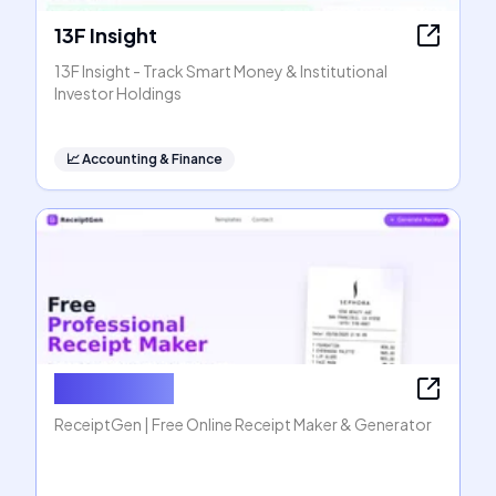
13F Insight
13F Insight - Track Smart Money & Institutional
Investor Holdings
📈
Accounting & Finance
ReceiptGen
ReceiptGen | Free Online Receipt Maker & Generator