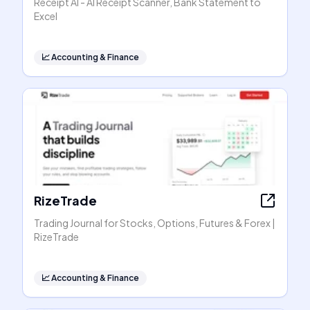
Receipt AI - AI Receipt Scanner, Bank Statement to
Excel
📈
Accounting & Finance
RizeTrade
Trading Journal for Stocks, Options, Futures & Forex |
RizeTrade
📈
Accounting & Finance