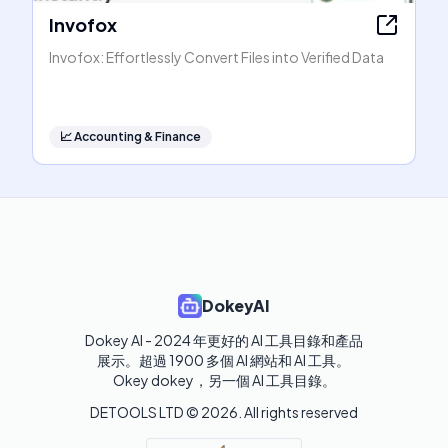
Invofox
Invofox: Effortlessly Convert Files into Verified Data
📈
Accounting & Finance
DokeyAI
Dokey AI - 2024 年更好的 AI 工具目錄和產品
展示。超過 1900 多個 AI 網站和 AI 工具。 

Okey dokey，另一個 AI 工具目錄。
DETOOLS LTD ©
2026
. All rights reserved