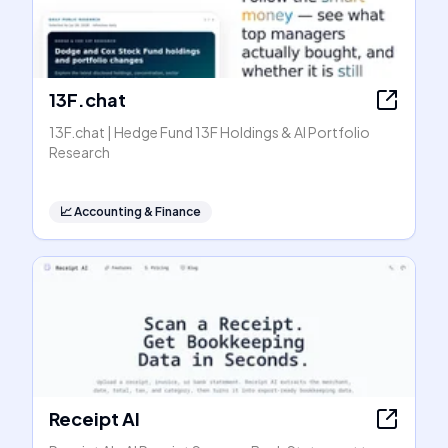
13F.chat
13F.chat | Hedge Fund 13F Holdings & AI Portfolio
Research
📈
Accounting & Finance
Receipt AI