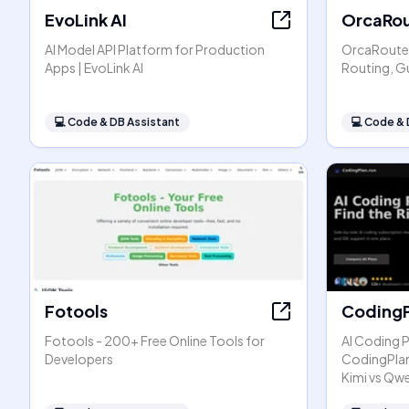
EvoLink AI
OrcaRou
AI Model API Platform for Production
OrcaRouter
Apps | EvoLink AI
Routing, G
💻
Code & DB Assistant
💻
Code & 
Fotools
CodingP
Fotools - 200+ Free Online Tools for
AI Coding 
Developers
CodingPlan
Kimi vs Qw