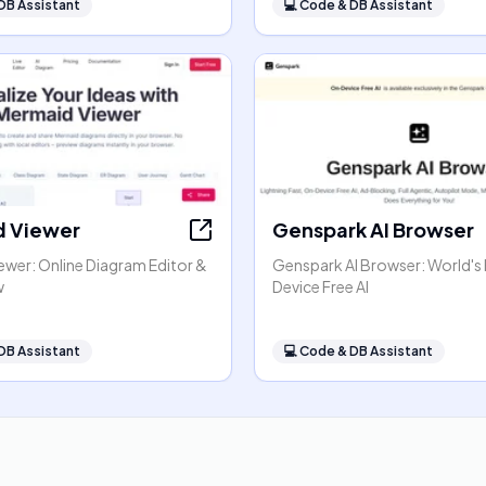
DB Assistant
💻
Code & DB Assistant
 Viewer
Genspark AI Browser
ewer: Online Diagram Editor &
Genspark AI Browser: World's 
w
Device Free AI
DB Assistant
💻
Code & DB Assistant