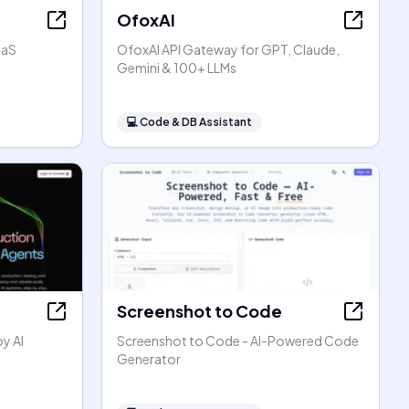
OfoxAI
aaS
OfoxAI API Gateway for GPT, Claude,
Gemini & 100+ LLMs
💻
Code & DB Assistant
Screenshot to Code
oy AI
Screenshot to Code - AI-Powered Code
Generator