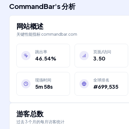
CommandBar
's
分析
网站概述
关键性能指标
commandbar.com
跳出率
页面/访问
46.54%
3.50
现场时间
全球排名
5m 58s
#699,535
游客总数
过去 3 个月的每月访客统计