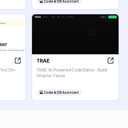
💻
Code & DB Assistant
TRAE
First On-
TRAE: AI-Powered Code Editor - Build
Smarter, Faster
💻
Code & DB Assistant