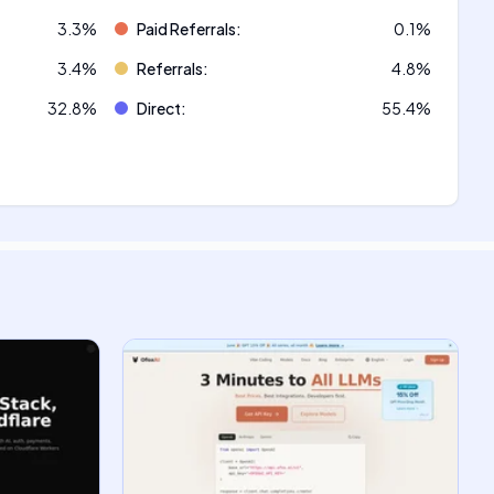
3.3
%
Paid Referrals
:
0.1
%
3.4
%
Referrals
:
4.8
%
32.8
%
Direct
:
55.4
%