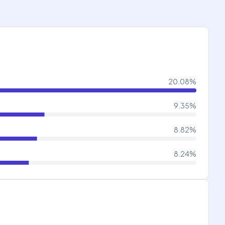
20.08
%
9.35
%
8.82
%
8.24
%