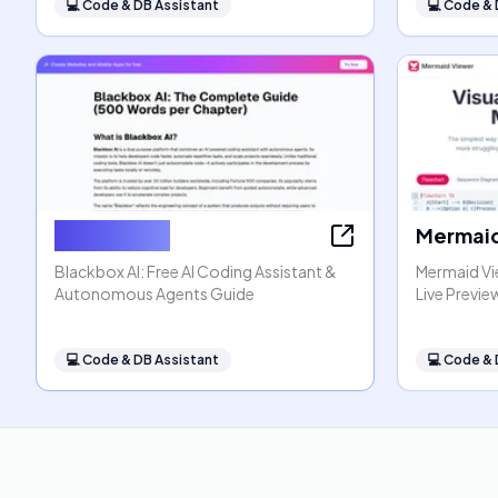
💻
Code & DB Assistant
💻
Code & 
Blackbox AI
Mermaid
Blackbox AI: Free AI Coding Assistant &
Mermaid Vi
Autonomous Agents Guide
Live Previe
💻
Code & DB Assistant
💻
Code & 