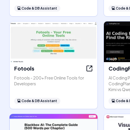
💻
Code & DB Assistant
💻
Code & 
Fotools
CodingP
Fotools - 200+ Free Online Tools for
AI Coding 
Developers
CodingPlan
Kimi vs Qw
💻
Code & DB Assistant
💻
Code & 