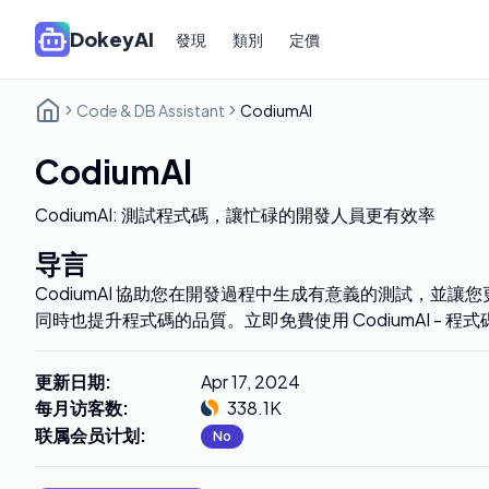
DokeyAI
發現
類別
定價
Code & DB Assistant
CodiumAI
CodiumAI
CodiumAI: 測試程式碼，讓忙碌的開發人員更有效率
导言
CodiumAI 協助您在開發過程中生成有意義的測試，並
同時也提升程式碼的品質。立即免費使用 CodiumAI - 
更新日期
:
Apr 17, 2024
每月访客数
:
338.1K
联属会员计划
:
No