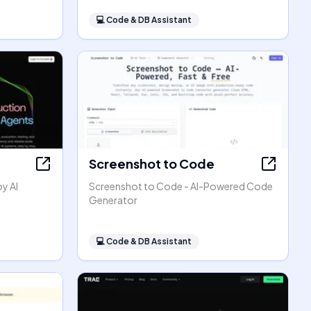
💻
Code & DB Assistant
Screenshot to Code
oy AI
Screenshot to Code - AI-Powered Code
Generator
💻
Code & DB Assistant