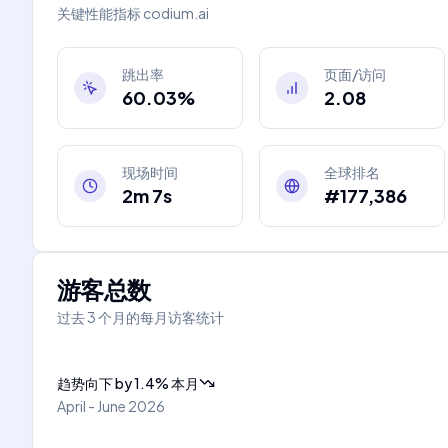
关键性能指标
codium.ai
跳出率
页面/访问
60.03%
2.08
现场时间
全球排名
2m 7s
#177,386
游客总数
过去 3 个月的每月访客统计
趋势向下
by
1.4
%
本月
April - June 2026