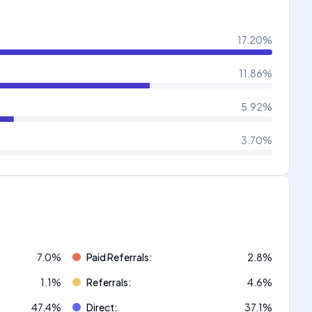
17.20
%
11.86
%
5.92
%
3.70
%
7.0
%
Paid Referrals
:
2.8
%
1.1
%
Referrals
:
4.6
%
47.4
%
Direct
:
37.1
%