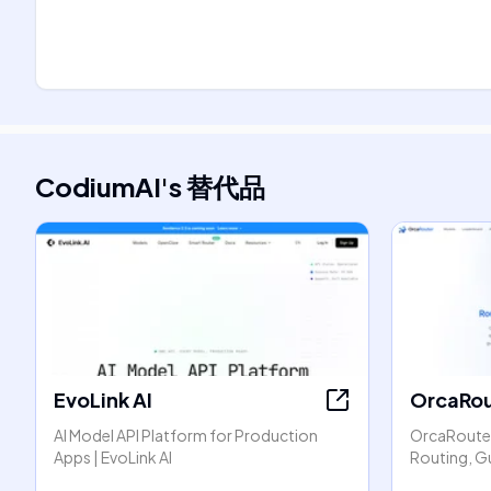
CodiumAI
's
替代品
EvoLink AI
OrcaRou
AI Model API Platform for Production
OrcaRouter
Apps | EvoLink AI
Routing, G