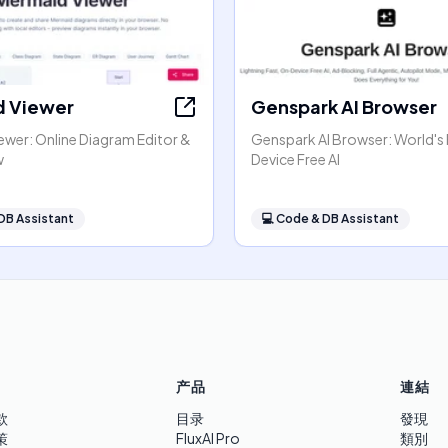
 Viewer
Genspark AI Browser
ewer: Online Diagram Editor &
Genspark AI Browser: World's 
w
Device Free AI
DB Assistant
💻
Code & DB Assistant
产品
連結
款
目录
發現
策
FluxAI Pro
類別