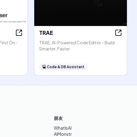
TRAE
First On-
TRAE: AI-Powered Code Editor - Build
Smarter, Faster
💻
Code & DB Assistant
朋友
WhatIsAI
AIMonstr