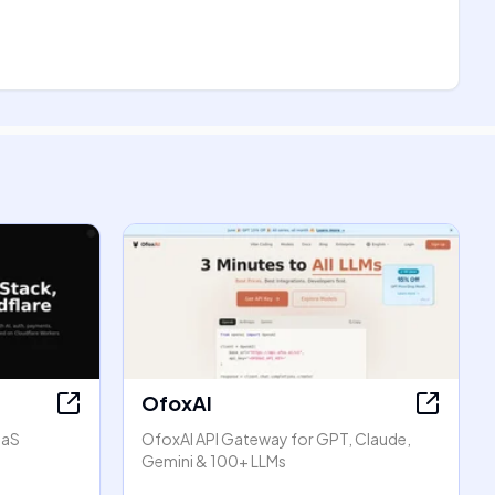
OfoxAI
aaS
OfoxAI API Gateway for GPT, Claude,
Gemini & 100+ LLMs