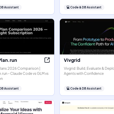
DB Assistant
💻
Code & DB Assistant
lan.run
Vivgrid
Plans 2026 Comparison |
Vivgrid: Build, Evaluate & Depl
.run - Claude Code vs GLM vs
Agents with Confidence
en
DB Assistant
💻
Code & DB Assistant