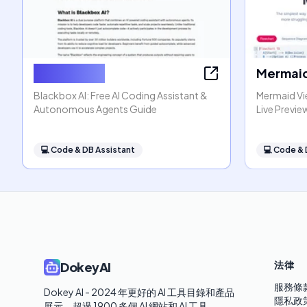
Blackbox AI
Mermaid
Blackbox AI: Free AI Coding Assistant &
Mermaid Vi
Autonomous Agents Guide
Live Previe
💻
Code & DB Assistant
💻
Code & 
法律
DokeyAI
服務條
Dokey AI - 2024 年更好的 AI 工具目錄和產品
隱私政
展示。超過 1900 多個 AI 網站和 AI 工具。 
