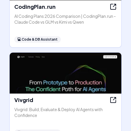
CodingPlan.run
AI Coding Plans 2026 Comparison | CodingPlan.run -
Claude Code vs GLM vs Kimi vs Qwen
💻
Code & DB Assistant
Vivgrid
Vivgrid: Build, Evaluate & Deploy AI Agents with
Confidence