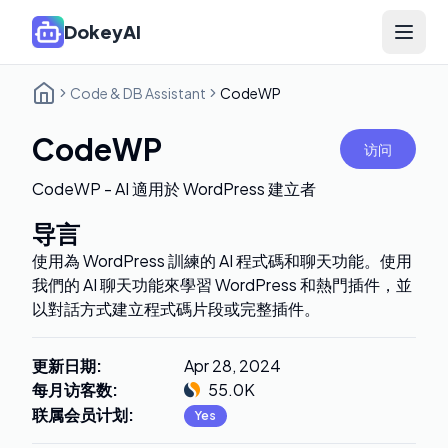
DokeyAI
Open 
Code & DB Assistant
CodeWP
CodeWP
访问
CodeWP - AI 適用於 WordPress 建立者
导言
使用為 WordPress 訓練的 AI 程式碼和聊天功能。使用
我們的 AI 聊天功能來學習 WordPress 和熱門插件，並
以對話方式建立程式碼片段或完整插件。
更新日期
:
Apr 28, 2024
每月访客数
:
55.0K
联属会员计划
:
Yes