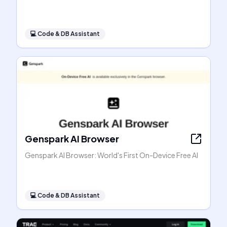
💻
Code & DB Assistant
Genspark AI Browser
Genspark AI Browser: World's First On-Device Free AI
💻
Code & DB Assistant