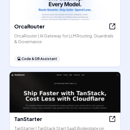
OrcaRouter
OrcaRouter | AI Gateway for LLM Routing, Guardrails
& Governance
💻
Code & DB Assistant
TanStarter
TanStarter | TanStack Start SaaS Boilerplate on