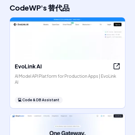
CodeWP
's
替代品
EvoLink AI
AI Model API Platform for Production Apps | EvoLink
AI
💻
Code & DB Assistant