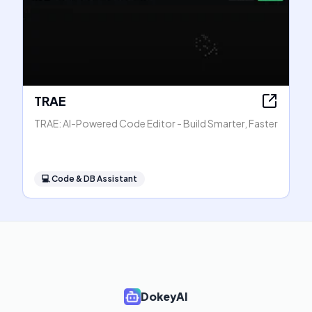
TRAE
TRAE: AI-Powered Code Editor - Build Smarter, Faster
💻
Code & DB Assistant
DokeyAI