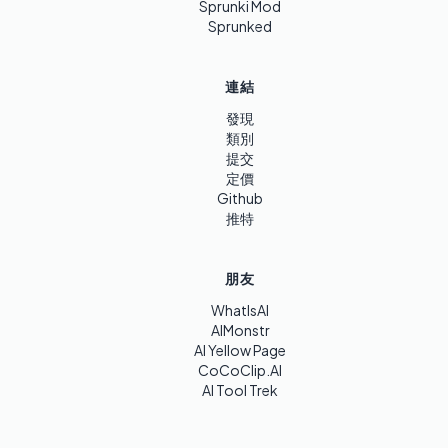
Sprunki Mod
Sprunked
連結
發現
類別
提交
定價
Github
推特
朋友
WhatIsAI
AIMonstr
AI Yellow Page
CoCoClip.AI
AI Tool Trek