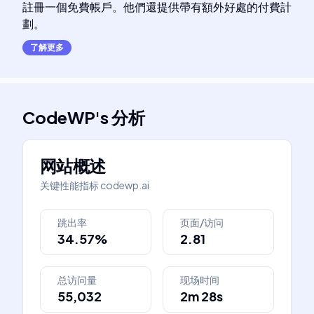
註冊一個免費帳戶。他們還提供帶有額外好處的付費計
劃。
了解更多
CodeWP
's
分析
网站概述
关键性能指标
codewp.ai
跳出率
页面/访问
34.57%
2.81
总访问量
现场时间
55,032
2m 28s