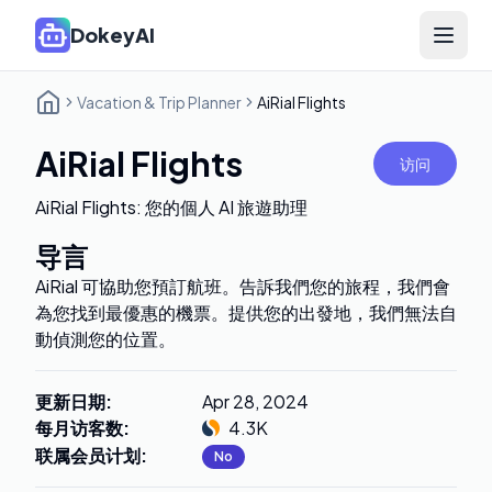
DokeyAI
Open 
Vacation & Trip Planner
AiRial Flights
AiRial Flights
访问
AiRial Flights: 您的個人 AI 旅遊助理
导言
AiRial 可協助您預訂航班。告訴我們您的旅程，我們會
為您找到最優惠的機票。提供您的出發地，我們無法自
動偵測您的位置。
更新日期
:
Apr 28, 2024
每月访客数
:
4.3K
联属会员计划
:
No