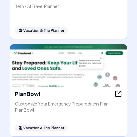
Tern - AI Travel Planner
🏖
Vacation & Trip Planner
PlanBowl
Customize Your Emergency Preparedness Plan |
PlanBowl
🏖
Vacation & Trip Planner