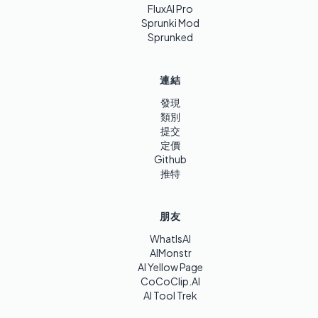
FluxAI Pro
Sprunki Mod
Sprunked
連結
發現
類別
提交
定價
Github
推特
朋友
WhatIsAI
AIMonstr
AI Yellow Page
CoCoClip.AI
AI Tool Trek