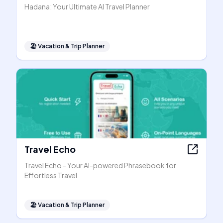
Hadana: Your Ultimate AI Travel Planner
🏖
Vacation & Trip Planner
Travel Echo
Travel Echo - Your AI-powered Phrasebook for
Effortless Travel
🏖
Vacation & Trip Planner