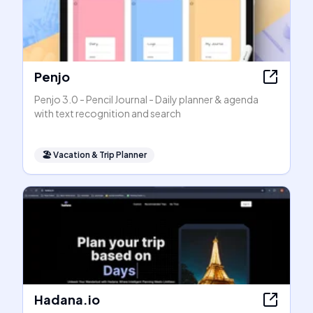
Penjo
Penjo 3.0 - Pencil Journal - Daily planner & agenda
with text recognition and search
🏖
Vacation & Trip Planner
Hadana.io