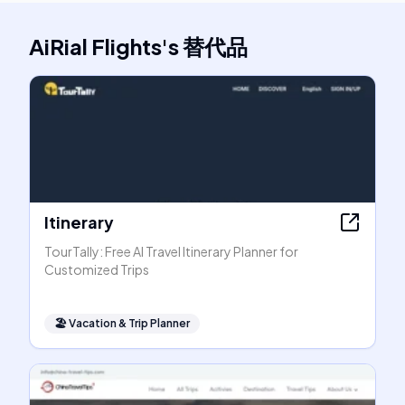
AiRial Flights
's
替代品
Itinerary
TourTally: Free AI Travel Itinerary Planner for
Customized Trips
🏖
Vacation & Trip Planner