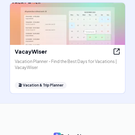
VacayWiser
Vacation Planner - Find the Best Days for Vacations |
VacayWiser
🏖
Vacation & Trip Planner