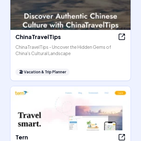
ChinaTravelTips
ChinaTravelTips - Uncover the Hidden Gems of
China's Cultural Landscape
🏖
Vacation & Trip Planner
Tern