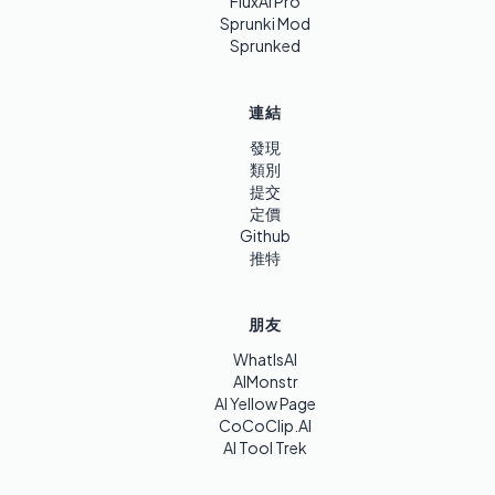
FluxAI Pro
Sprunki Mod
Sprunked
連結
發現
類別
提交
定價
Github
推特
朋友
WhatIsAI
AIMonstr
AI Yellow Page
CoCoClip.AI
AI Tool Trek