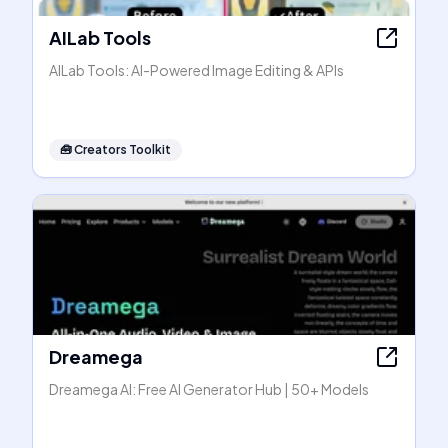
AILab Tools
AILab Tools: AI-Powered Image Editing & APIs
🧰
Creators Toolkit
Dreamega
Dreamega AI: Free AI Generator Hub | 50+ Models