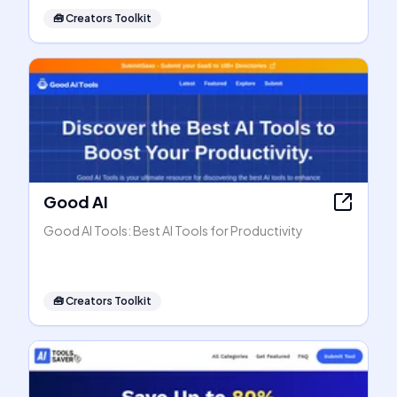
🧰
Creators Toolkit
Good AI
Good AI Tools: Best AI Tools for Productivity
🧰
Creators Toolkit