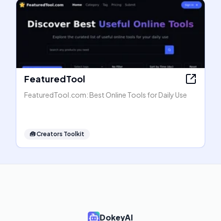
FeaturedTool
FeaturedTool.com: Best Online Tools for Daily Use
🧰
Creators Toolkit
DokeyAI