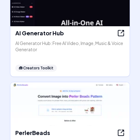
AI Generator Hub
AI Generator Hub: Free AI Video, Image, Music & Voice
Generator
🧰
Creators Toolkit
PerlerBeads