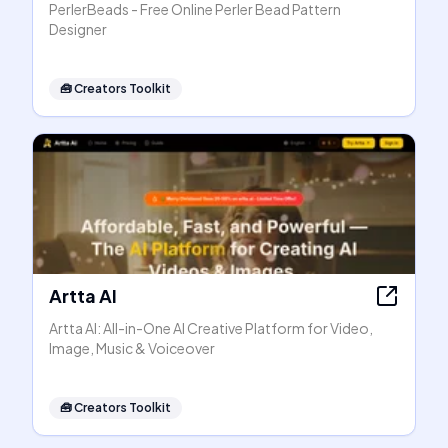
PerlerBeads - Free Online Perler Bead Pattern
Designer
🧰
Creators Toolkit
Artta AI
Artta AI: All-in-One AI Creative Platform for Video,
Image, Music & Voiceover
🧰
Creators Toolkit