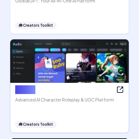
GlobalGPT: Your All-in-One AI Platform
🧰
Creators Toolkit
Rubii AI
Advanced AI Character Roleplay & UGC Platform
🧰
Creators Toolkit