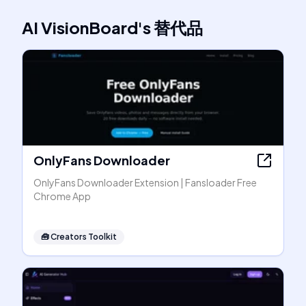
AI VisionBoard
's
替代品
OnlyFans Downloader
OnlyFans Downloader Extension | Fansloader Free
Chrome App
🧰
Creators Toolkit