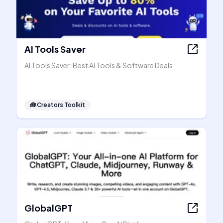
AI Tools Saver
AI Tools Saver: Best AI Tools & Software Deals
🧰
Creators Toolkit
GlobalGPT