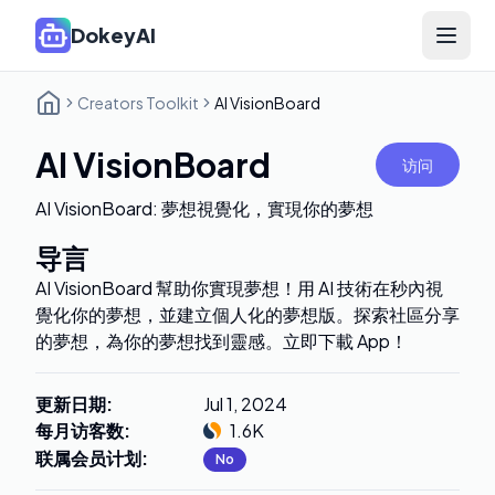
DokeyAI
Open 
Creators Toolkit
AI VisionBoard
AI VisionBoard
访问
AI VisionBoard: 夢想視覺化，實現你的夢想
导言
AI VisionBoard 幫助你實現夢想！用 AI 技術在秒內視
覺化你的夢想，並建立個人化的夢想版。探索社區分享
的夢想，為你的夢想找到靈感。立即下載 App！
更新日期
:
Jul 1, 2024
每月访客数
:
1.6K
联属会员计划
:
No