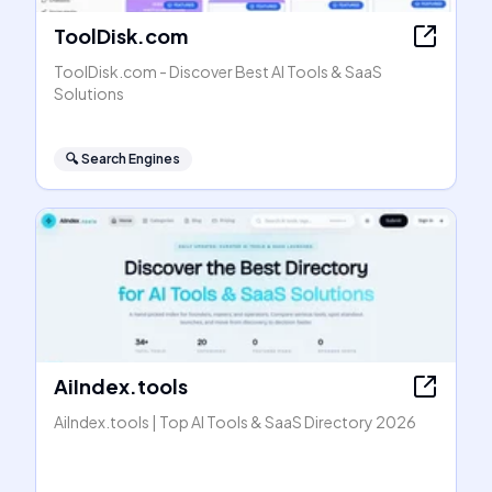
ToolDisk.com
ToolDisk.com - Discover Best AI Tools & SaaS
Solutions
🔍
Search Engines
AiIndex.tools
AiIndex.tools | Top AI Tools & SaaS Directory 2026