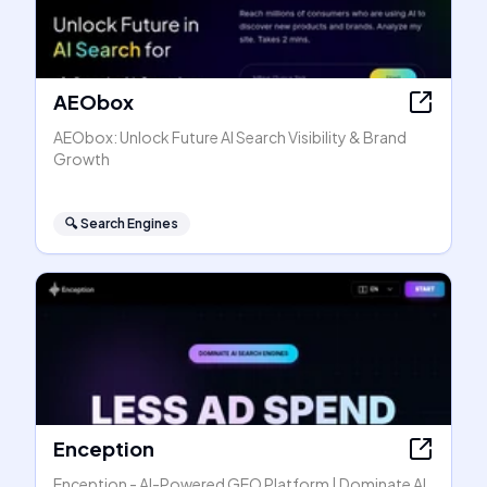
AEObox
AEObox: Unlock Future AI Search Visibility & Brand
Growth
🔍
Search Engines
Enception
Enception - AI-Powered GEO Platform | Dominate AI