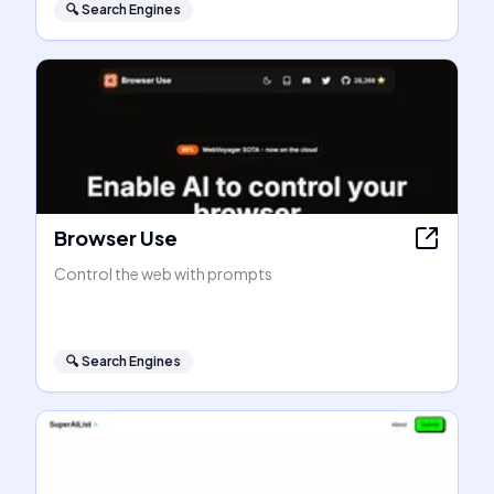
🔍
Search Engines
Browser Use
Control the web with prompts
🔍
Search Engines