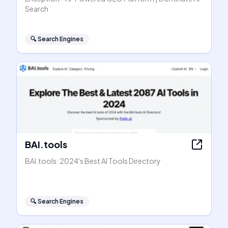
Search
🔍
Search Engines
BAI.tools
BAI.tools: 2024's Best AI Tools Directory
🔍
Search Engines