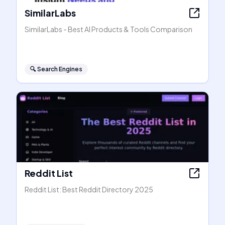
SimilarLabs
SimilarLabs - Best AI Products & Tools Comparison
🔍
Search Engines
Reddit List
Reddit List: Best Reddit Directory 2025