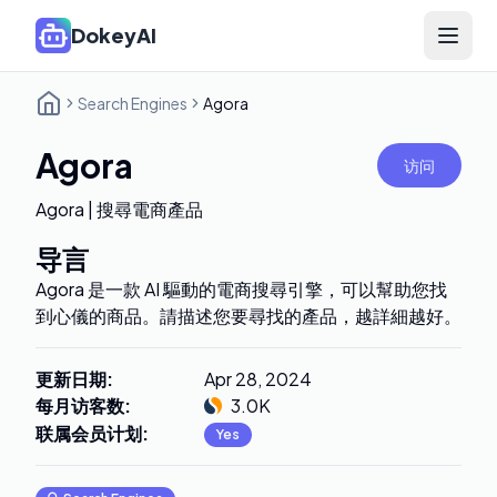
DokeyAI
Open 
Search Engines
Agora
Agora
访问
Agora | 搜尋電商產品
导言
Agora 是一款 AI 驅動的電商搜尋引擎，可以幫助您找
到心儀的商品。請描述您要尋找的產品，越詳細越好。
更新日期
:
Apr 28, 2024
每月访客数
:
3.0K
联属会员计划
:
Yes