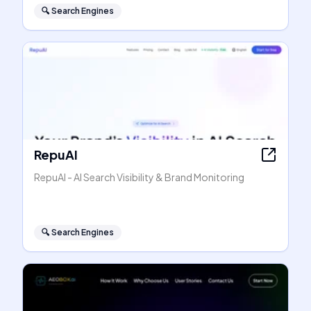
🔍
Search Engines
RepuAI
RepuAI - AI Search Visibility & Brand Monitoring
🔍
Search Engines