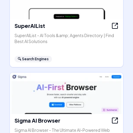
SuperAIList
SuperAIList - AI Tools &amp; Agents Directory | Find
Best AI Solutions
🔍
Search Engines
Sigma AI Browser
Sigma AI Browser - The Ultimate AI-Powered Web