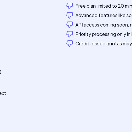
Free plan limited to 20 mi
Advanced features like spe
API access coming soon, n
Priority processing only in 
Credit-based quotas may 
я
ext