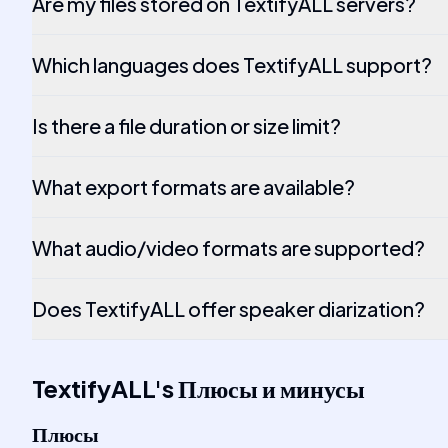
Are my files stored on TextifyALL servers?
Which languages does TextifyALL support?
Is there a file duration or size limit?
What export formats are available?
What audio/video formats are supported?
Does TextifyALL offer speaker diarization?
TextifyALL
's
Плюсы и минусы
Плюсы