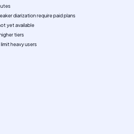
nutes
aker diarization require paid plans
ot yet available
higher tiers
limit heavy users