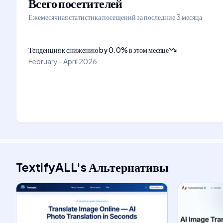
Всего посетителей
Ежемесячная статистика посещений за последние 3 месяца
Тенденция к снижению
by
0.0
%
в этом месяце
February - April 2026
TextifyALL
's
Альтернативы