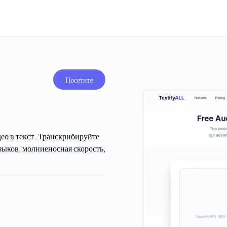
Посетите
ео в текст. Транскрибируйте
ков, молниеносная скорость,