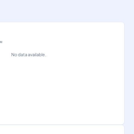
ам
No data available.