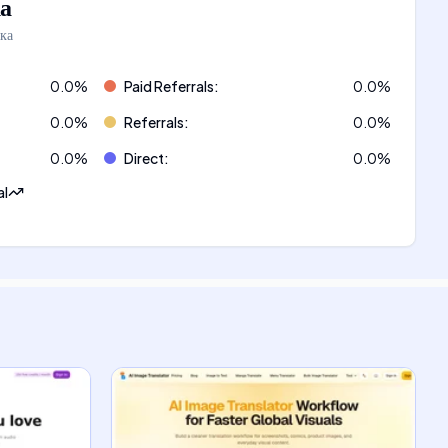
а
ка
0.0
%
Paid Referrals
:
0.0
%
0.0
%
Referrals
:
0.0
%
0.0
%
Direct
:
0.0
%
al