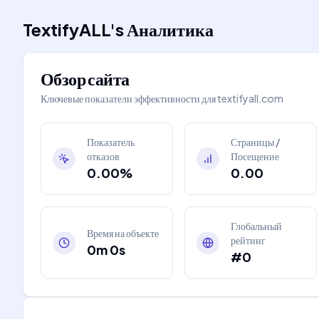
TextifyALL
's
Аналитика
Обзор сайта
Ключевые показатели эффективности для
textifyall.com
Показатель
Страницы /
отказов
Посещение
0.00%
0.00
Глобальный
Время на объекте
рейтинг
0m 0s
#0