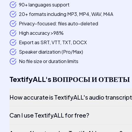
90+ languages support
20+ formats including MP3, MP4, WAV, M4A
Privacy-focused: files auto-deleted
High accuracy >98%
Export as SRT, VTT, TXT, DOCX
Speaker diarization (Pro/Max)
No file size or duration limits
TextifyALL
's
ВОПРОСЫ И ОТВЕТЫ
How accurate is TextifyALL's audio transcrip
Can I use TextifyALL for free?