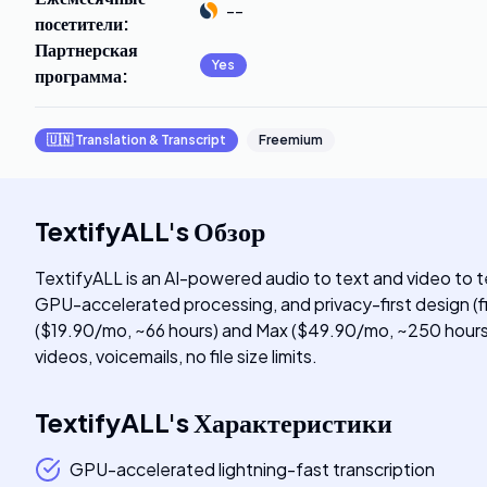
--
посетители
:
Партнерская
Yes
программа
:
🇺🇳
Translation & Transcript
Freemium
TextifyALL
's
Обзор
TextifyALL is an AI-powered audio to text and video to 
GPU-accelerated processing, and privacy-first design (fi
($19.90/mo, ~66 hours) and Max ($49.90/mo, ~250 hours) u
videos, voicemails, no file size limits.
TextifyALL
's
Характеристики
GPU-accelerated lightning-fast transcription