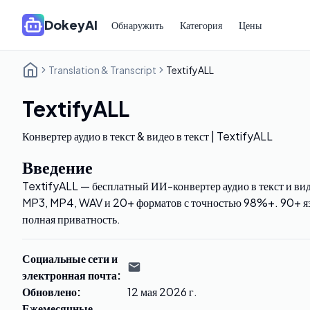
DokeyAI
Обнаружить
Категория
Цены
Translation & Transcript
TextifyALL
TextifyALL
Конвертер аудио в текст & видео в текст | TextifyALL
Введение
TextifyALL — бесплатный ИИ-конвертер аудио в текст и вид
MP3, MP4, WAV и 20+ форматов с точностью 98%+. 90+ язы
полная приватность.
Социальные сети и
электронная почта
:
Обновлено
:
12 мая 2026 г.
Ежемесячные