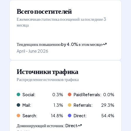
Всего посетителей
Ежемесячная статистика посещений за последние 3
месяца
Тенденция к повышению
by
4.0
%
в этом месяце
April - June 2026
Источники трафика
Распределение источников трафика
Social
:
0.3
%
Paid Referrals
:
0.0
%
Mail
:
1.3
%
Referrals
:
29.3
%
Search
:
14.8
%
Direct
:
54.4
%
Доминирующий источник
:
Direct