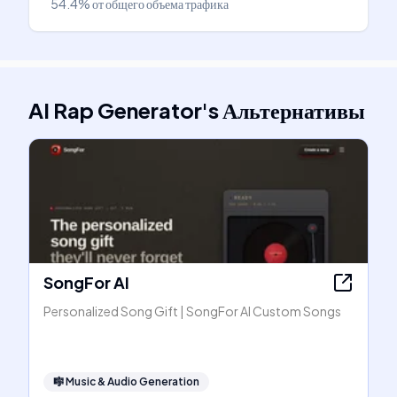
54.4%
от общего объема трафика
AI Rap Generator
's
Альтернативы
SongFor AI
Personalized Song Gift | SongFor AI Custom Songs
🎼
Music & Audio Generation