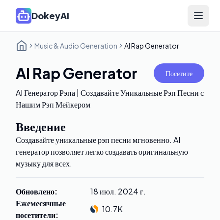
DokeyAI
Open 
Music & Audio Generation
AI Rap Generator
AI Rap Generator
Посетите
AI Генератор Рэпа | Создавайте Уникальные Рэп Песни с
Нашим Рэп Мейкером
Введение
Создавайте уникальные рэп песни мгновенно. AI
генератор позволяет легко создавать оригинальную
музыку для всех.
Обновлено
:
18 июл. 2024 г.
Ежемесячные
10.7K
посетители
: