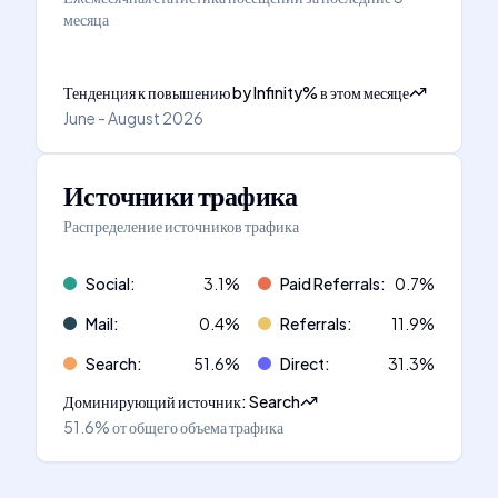
месяца
Тенденция к повышению
by
Infinity
%
в этом месяце
June - August 2026
Источники трафика
Распределение источников трафика
Social
:
3.1
%
Paid Referrals
:
0.7
%
Mail
:
0.4
%
Referrals
:
11.9
%
Search
:
51.6
%
Direct
:
31.3
%
Доминирующий источник
:
Search
51.6%
от общего объема трафика