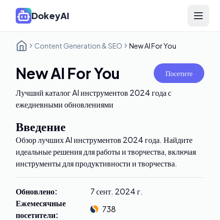
DokeyAI
Open 
Content Generation & SEO
New AI For You
New AI For You
Посетите
Лучший каталог AI инструментов 2024 года с
ежедневными обновлениями
Введение
Обзор лучших AI инструментов 2024 года. Найдите
идеальные решения для работы и творчества, включая
инструменты для продуктивности и творчества.
Обновлено
:
7 сент. 2024 г.
Ежемесячные
738
посетители
: