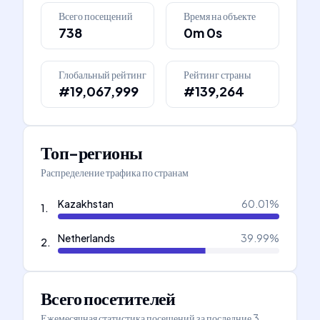
Всего посещений
Время на объекте
738
0m 0s
Глобальный рейтинг
Рейтинг страны
#19,067,999
#139,264
Топ-регионы
Распределение трафика по странам
Kazakhstan
60.01
%
1
.
Netherlands
39.99
%
2
.
Всего посетителей
Ежемесячная статистика посещений за последние 3