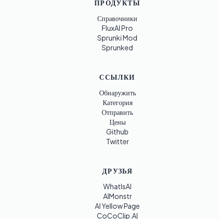
ПРОДУКТЫ
Справочники
FluxAI Pro
Sprunki Mod
Sprunked
ССЫЛКИ
Обнаружить
Категория
Отправить
Цены
Github
Twitter
ДРУЗЬЯ
WhatIsAI
AIMonstr
AI Yellow Page
CoCoClip.AI