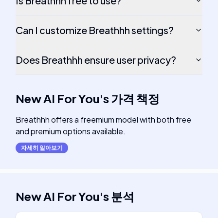
Is Breathhh free to use?
Can I customize Breathhh settings?
Does Breathhh ensure user privacy?
New AI For You
's
가격 책정
Breathhh offers a freemium model with both free
and premium options available.
자세히 알아보기
New AI For You
's
분석