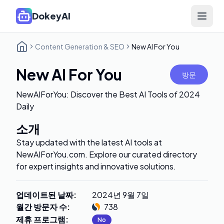
DokeyAI
Open 
Content Generation & SEO
New AI For You
New AI For You
방문
NewAIForYou: Discover the Best AI Tools of 2024
Daily
소개
Stay updated with the latest AI tools at
NewAIForYou.com. Explore our curated directory
for expert insights and innovative solutions.
업데이트된 날짜
:
2024년 9월 7일
월간 방문자 수
:
738
제휴 프로그램
:
No