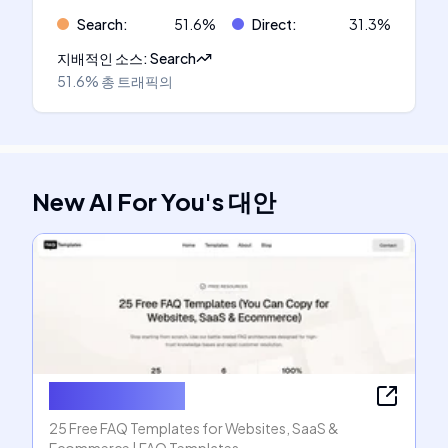
Search
:
51.6
%
Direct
:
31.3
%
지배적인 소스
:
Search
51.6%
총 트래픽의
New AI For You
's
대안
FAQ Templates
25 Free FAQ Templates for Websites, SaaS &