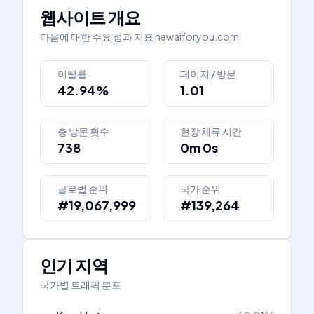
웹사이트 개요
다음에 대한 주요 성과 지표
newaiforyou.com
이탈률
페이지 / 방문
42.94%
1.01
총 방문 횟수
현장 체류 시간
738
0m 0s
글로벌 순위
국가 순위
#19,067,999
#139,264
인기 지역
국가별 트래픽 분포