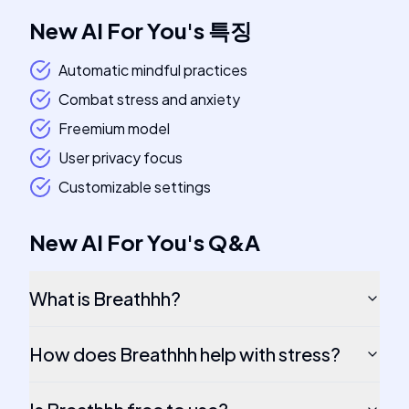
New AI For You
's
특징
Automatic mindful practices
Combat stress and anxiety
Freemium model
User privacy focus
Customizable settings
New AI For You
's
Q&A
What is Breathhh?
How does Breathhh help with stress?