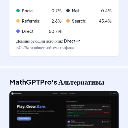
Social
:
0.7
%
Mail
:
0.4
%
Referrals
:
2.8
%
Search
:
45.4
%
Direct
:
50.7
%
Доминирующий источник
:
Direct
50.7%
от общего объема трафика
MathGPTPro
's
Альтернативы