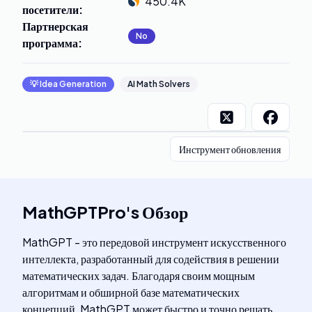
450.4K
посетители
:
Партнерская
No
программа
:
💡
Idea Generation
AI Math Solvers
Инструмент обновления
MathGPTPro
's
Обзор
MathGPT - это передовой инструмент искусственного
интеллекта, разработанный для содействия в решении
математических задач. Благодаря своим мощным
алгоритмам и обширной базе математических
концепций, MathGPT может быстро и точно решать