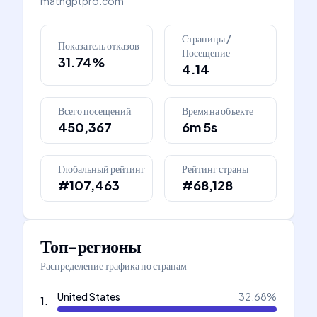
mathgptpro.com
Страницы /
Показатель отказов
Посещение
31.74%
4.14
Всего посещений
Время на объекте
450,367
6m 5s
Глобальный рейтинг
Рейтинг страны
#107,463
#68,128
Топ-регионы
Распределение трафика по странам
United States
32.68
%
1
.