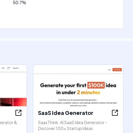
50.7
%
SaaS Idea Generator
enerator &
SaasThink: AI SaaS Idea Generator -
Discover 100+ Startup Ideas