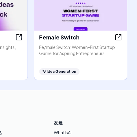
Female Switch
Insights,
Fe/male Switch: Women-First Startup
Game for Aspiring Entrepreneurs
💡
Idea Generation
友達
る
WhatIsAI