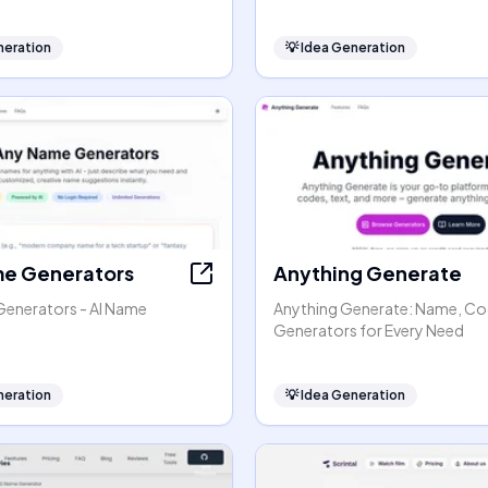
neration
💡
Idea Generation
e Generators
Anything Generate
enerators - AI Name
Anything Generate: Name, Co
Generators for Every Need
neration
💡
Idea Generation