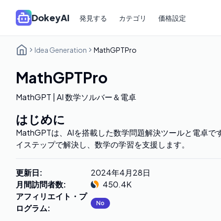
DokeyAI
発見する
カテゴリ
価格設定
Idea Generation
MathGPTPro
MathGPTPro
MathGPT | AI 数学ソルバー＆電卓
はじめに
MathGPTは、AIを搭載した数学問題解決ツールと電卓
イステップで解決し、数学の学習を支援します。
更新日
:
2024年4月28日
月間訪問者数
:
450.4K
アフィリエイト・プ
No
ログラム
: