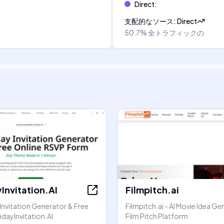
Direct
:
支配的なソース
:
Direct
50.7%
全トラフィックの
Invitation.AI
Filmpitch.ai
 Invitation Generator & Free
Filmpitch.ai - AI Movie Idea G
hdayInvitation.AI
Film Pitch Platform