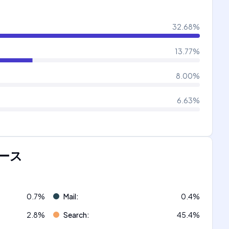
32.68
%
13.77
%
8.00
%
6.63
%
ース
0.7
%
Mail
:
0.4
%
2.8
%
Search
:
45.4
%