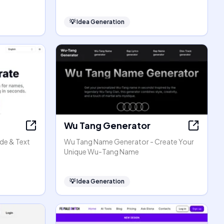
💡
Idea Generation
Wu Tang Generator
de & Text
Wu Tang Name Generator - Create Your
Unique Wu-Tang Name
💡
Idea Generation