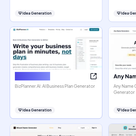
💡
Idea Generation
💡
Idea Ge
BizPlanner AI
Any Nam
BizPlanner.AI: AI Business Plan Generator
Any Name G
Generator
💡
Idea Generation
💡
Idea Ge