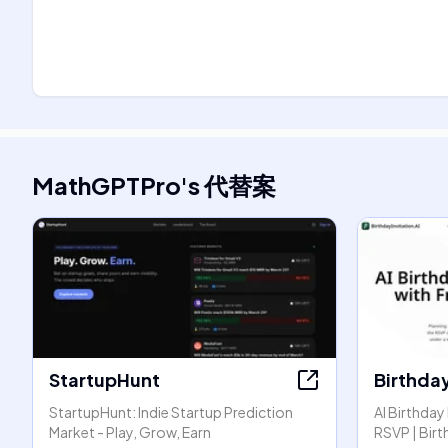
MathGPTPro
's
代替案
StartupHunt
Birthday
StartupHunt: Indie Startup Prediction
AI Birthday
Market - Play, Grow, Earn
RSVP | Birt