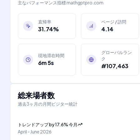
主なパフォーマンス指標
mathgptpro.com
直帰率
ページ / 訪問
31.74%
4.14
グローバルラン
現地滞在時間
ク
6m 5s
#107,463
総来場者数
過去3ヶ月の月間ビジター統計
トレンドアップ
by
17.6
%
今月
April - June 2026