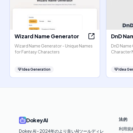
Wizard Name Generator
DnD Nam
Wizard Name Generator - Unique Names
DnD Name G
for Fantasy Characters
Character N
💡
Idea Generation
💡
Idea Ge
法的
DokeyAI
利用規
Dokey AI - 2024年のより良いAIツールディレ