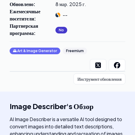
Обновлено
:
8 мар. 2025 г.
Ежемесячные
--
посетители
:
Партнерская
No
программа
:
🌄
Art & Image Generator
Freemium
Инструмент обновления
Image Describer
's
Обзор
AI Image Describer is a versatile AI tool designed to
convert images into detailed text descriptions,
enhancing understanding and recreation of images.