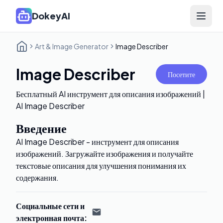
DokeyAI
Open 
Art & Image Generator
Image Describer
Image Describer
Посетите
Бесплатный AI инструмент для описания изображений |
AI Image Describer
Введение
AI Image Describer - инструмент для описания
изображений. Загружайте изображения и получайте
текстовые описания для улучшения понимания их
содержания.
Социальные сети и
электронная почта
: