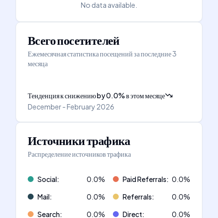
No data available.
Всего посетителей
Ежемесячная статистика посещений за последние 3
месяца
Тенденция к снижению
by
0.0
%
в этом месяце
December - February 2026
Источники трафика
Распределение источников трафика
Social
:
0.0
%
Paid Referrals
:
0.0
%
Mail
:
0.0
%
Referrals
:
0.0
%
Search
:
0.0
%
Direct
:
0.0
%