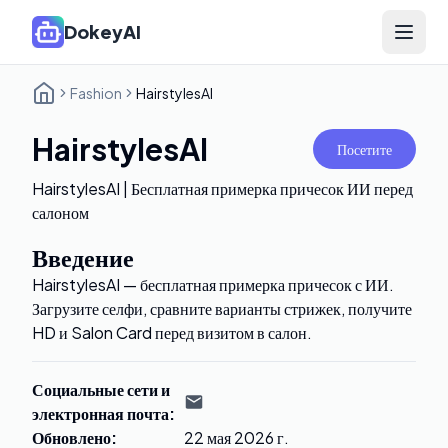
DokeyAI
Open 
Fashion
HairstylesAI
HairstylesAI
Посетите
HairstylesAI | Бесплатная примерка причесок ИИ перед
салоном
Введение
HairstylesAI — бесплатная примерка причесок с ИИ.
Загрузите селфи, сравните варианты стрижек, получите
HD и Salon Card перед визитом в салон.
Социальные сети и
электронная почта
:
Обновлено
:
22 мая 2026 г.