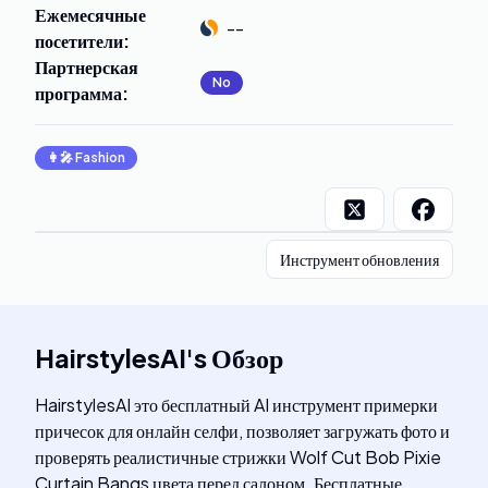
Ежемесячные
--
посетители
:
Партнерская
No
программа
:
👩‍🎤
Fashion
Инструмент обновления
HairstylesAI
's
Обзор
HairstylesAI это бесплатный AI инструмент примерки
причесок для онлайн селфи, позволяет загружать фото и
проверять реалистичные стрижки Wolf Cut Bob Pixie
Curtain Bangs цвета перед салоном. Бесплатные