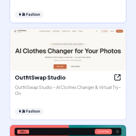
👩‍🎤
Fashion
OutfitSwap Studio
OutfitSwap Studio – AI Clothes Changer & Virtual Try-
On
👩‍🎤
Fashion