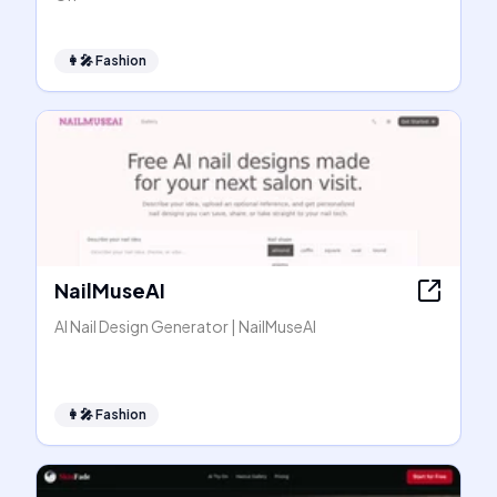
👩‍🎤
Fashion
NailMuseAI
AI Nail Design Generator | NailMuseAI
👩‍🎤
Fashion