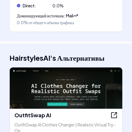
Direct
:
0.0
%
Доминирующий источник
:
Mail
0.0%
от общего объема трафика
HairstylesAI
's
Альтернативы
OutfitSwap AI
OutfitSwap AI Clothes Changer | Realistic Virtual Try-
On