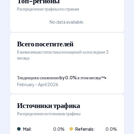
Топ-регионы
Распределение трафика по странам
No data available.
Всего посетителей
Ежемесячная статистика посещений за последние 3
месяца
Тенденция к снижению
by
0.0
%
в этом месяце
February - April 2026
Источники трафика
Распределение источников трафика
Mail
:
0.0
%
Referrals
:
0.0
%