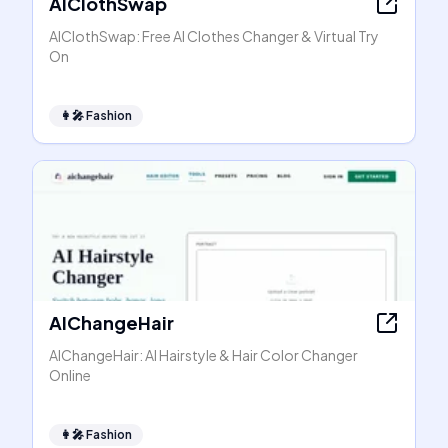
AIClothSwap
AIClothSwap: Free AI Clothes Changer & Virtual Try
On
👩‍🎤
Fashion
AIChangeHair
AIChangeHair: AI Hairstyle & Hair Color Changer
Online
👩‍🎤
Fashion