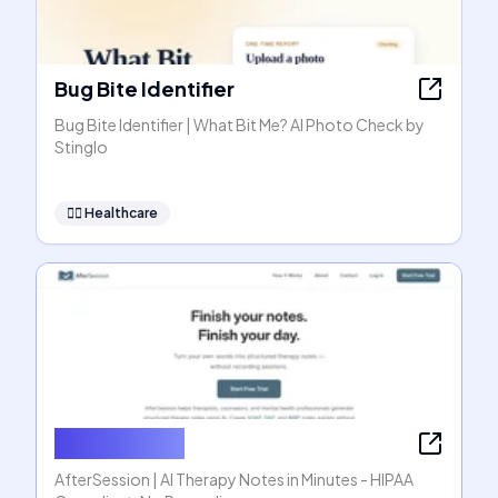
Bug Bite Identifier
Bug Bite Identifier | What Bit Me? AI Photo Check by
Stinglo
👩‍⚕️
Healthcare
AfterSession
AfterSession | AI Therapy Notes in Minutes - HIPAA