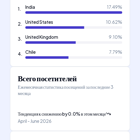
India
17.49
%
1
.
United States
10.62
%
2
.
United Kingdom
9.10
%
3
.
Chile
7.79
%
4
.
Всего посетителей
Ежемесячная статистика посещений за последние 3
месяца
Тенденция к снижению
by
0.0
%
в этом месяце
April - June 2026