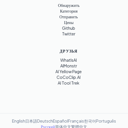
Обнаружить
Категория
Отправить
Цены
Github
Twitter
ДРУЗЬЯ
WhatIsAI
AIMonstr
AI Yellow Page
CoCoClip.AI
AI Tool Trek
English
日本語
Deutsch
Español
Français
한국어
Português
Русский
简体中文
繁體中文