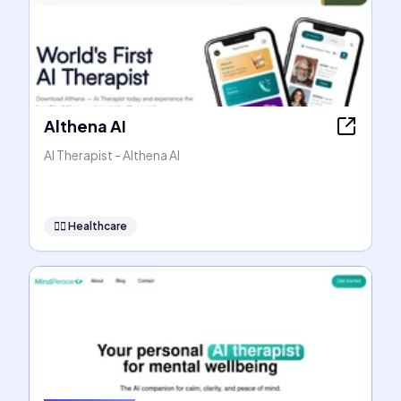
Althena AI
AI Therapist - Althena AI
👩‍⚕️
Healthcare