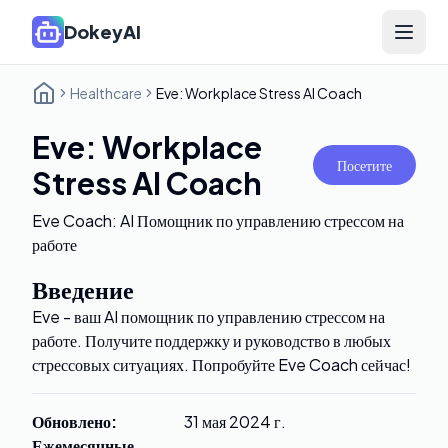
DokeyAI
Open 
Healthcare
Eve: Workplace Stress AI Coach
Eve: Workplace
Посетите
Stress AI Coach
Eve Coach: AI Помощник по управлению стрессом на
работе
Введение
Eve - ваш AI помощник по управлению стрессом на
работе. Получите поддержку и руководство в любых
стрессовых ситуациях. Попробуйте Eve Coach сейчас!
Обновлено
:
31 мая 2024 г.
Ежемесячные