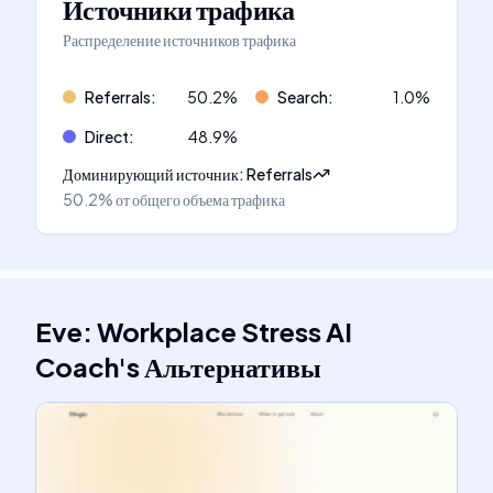
Источники трафика
Распределение источников трафика
Referrals
:
50.2
%
Search
:
1.0
%
Direct
:
48.9
%
Доминирующий источник
:
Referrals
50.2%
от общего объема трафика
Eve: Workplace Stress AI
Coach
's
Альтернативы