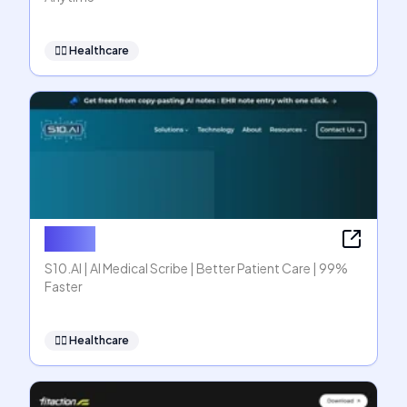
👩‍⚕️
Healthcare
S10.AI
S10.AI | AI Medical Scribe | Better Patient Care | 99%
Faster
👩‍⚕️
Healthcare