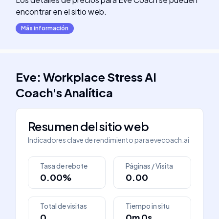
encontrar en el sitio web.
Más información
Eve: Workplace Stress AI
Coach
's
Analítica
Resumen del sitio web
Indicadores clave de rendimiento para
evecoach.ai
Tasa de rebote
Páginas / Visita
0.00%
0.00
Total de visitas
Tiempo in situ
0
0m 0s