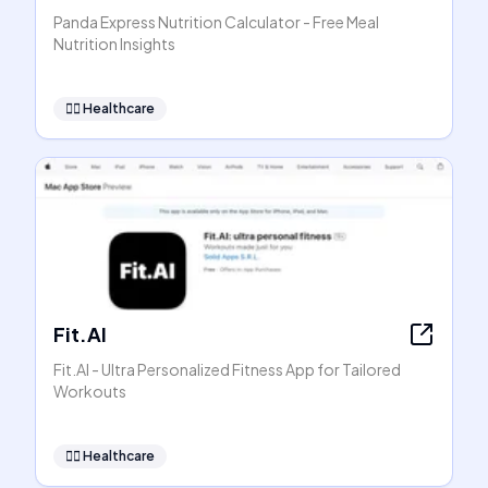
Panda Express Nutrition Calculator - Free Meal
Nutrition Insights
👩‍⚕️
Healthcare
Fit.AI
Fit.AI - Ultra Personalized Fitness App for Tailored
Workouts
👩‍⚕️
Healthcare