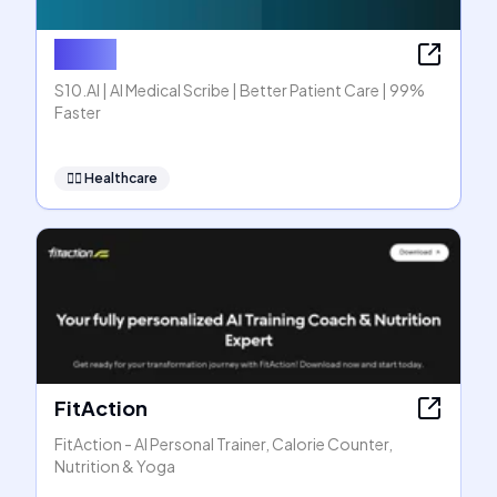
S10.AI
S10.AI | AI Medical Scribe | Better Patient Care | 99%
Faster
👩‍⚕️
Healthcare
FitAction
FitAction - AI Personal Trainer, Calorie Counter,
Nutrition & Yoga