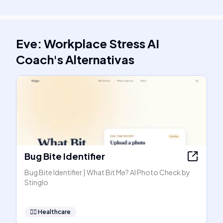
Eve: Workplace Stress AI
Coach
's
Alternativas
Bug Bite Identifier
Bug Bite Identifier | What Bit Me? AI Photo Check by
Stinglo
👩‍⚕️
Healthcare