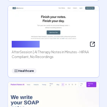
AfterSession
AfterSession | AI Therapy Notes in Minutes - HIPAA
Compliant, No Recordings
👩‍⚕️
Healthcare