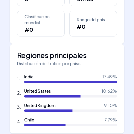
Clasificación
Rango del país
mundial
#0
#0
Regiones principales
Distribución del tráfico por países
India
17.49
%
1
.
United States
10.62
%
2
.
United Kingdom
9.10
%
3
.
Chile
7.79
%
4
.