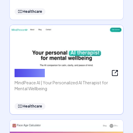
👩‍⚕️
Healthcare
MindPeace
MindPeace AI | Your Personalized AI Therapist for
Mental Wellbeing
👩‍⚕️
Healthcare