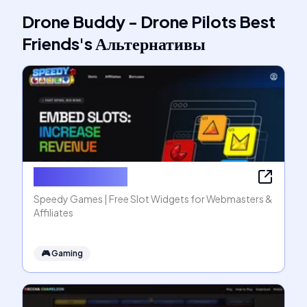
Drone Buddy - Drone Pilots Best
Friends
's
Альтернативы
Speedy Games
Speedy Games | Free Slot Widgets for Webmasters &
Affiliates
🎮
Gaming