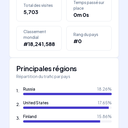
Temps passé sur
Total des visites
place
5,703
0m 0s
Classement
Rang du pays
mondial
#0
#18,241,588
Principales régions
Répartition du trafic par pays
Russia
18.26
%
1
.
United States
17.65
%
2
.
Finland
15.86
%
3
.