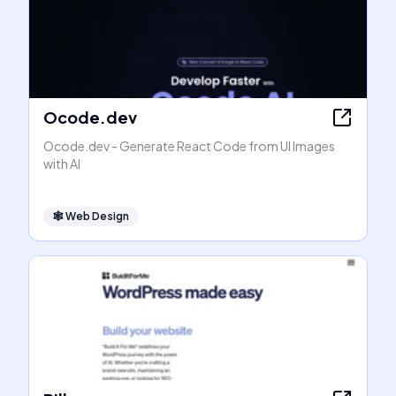
Ocode.dev
Ocode.dev - Generate React Code from UI Images
with AI
🕸
Web Design