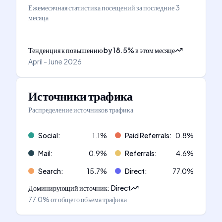
Ежемесячная статистика посещений за последние 3
месяца
Тенденция к повышению
by
18.5
%
в этом месяце
April - June 2026
Источники трафика
Распределение источников трафика
Social
:
1.1
%
Paid Referrals
:
0.8
%
Mail
:
0.9
%
Referrals
:
4.6
%
Search
:
15.7
%
Direct
:
77.0
%
Доминирующий источник
:
Direct
77.0%
от общего объема трафика