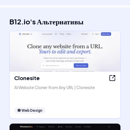
B12.io
's
Альтернативы
Clonesite
AI Website Cloner from Any URL | Clonesite
🕸
Web Design