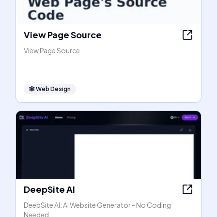
View Page Source
View Page Source
🕸
Web Design
DeepSite AI
DeepSite AI: AI Website Generator - No Coding
Needed