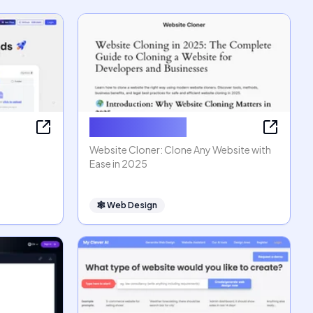
Website Cloner
Website Cloner: Clone Any Website with
Ease in 2025
🕸
Web Design