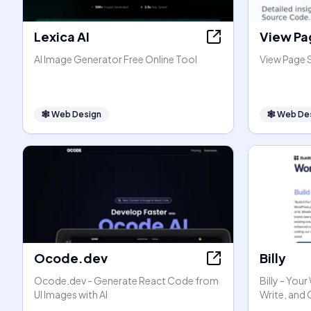
Lexica AI
View Pa
AI Image Generator Free Online Tool
View Page 
🕸
Web Design
🕸
Web De
Ocode.dev
Billy
Ocode.dev - Generate React Code from
Billy - You
UI Images with AI
Write, and