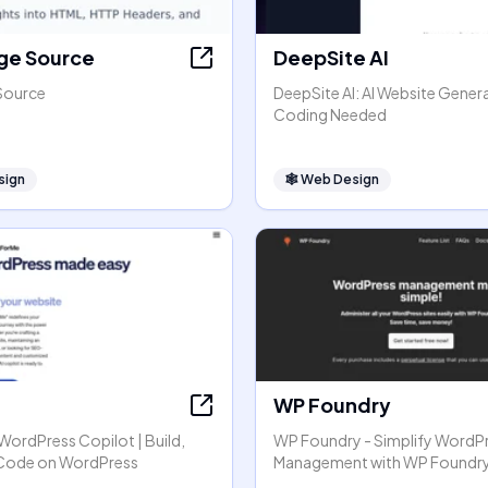
ge Source
DeepSite AI
Source
DeepSite AI: AI Website Gener
Coding Needed
sign
🕸
Web Design
WP Foundry
r WordPress Copilot | Build,
WP Foundry - Simplify WordP
 Code on WordPress
Management with WP Foundr