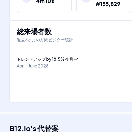
4m 10s
#155,829
総来場者数
過去3ヶ月の月間ビジター統計
トレンドアップ
by
18.5
%
今月
April - June 2026
B12.io
's
代替案