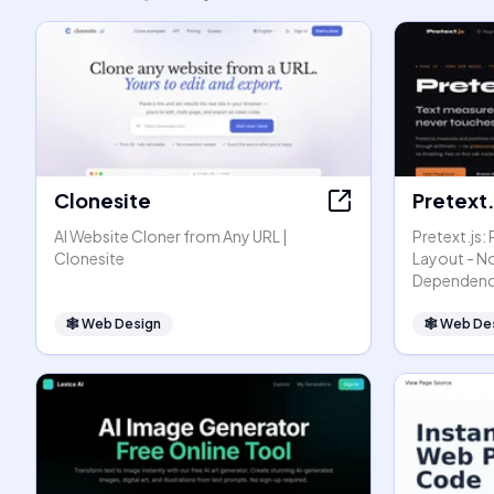
Clonesite
Pretext.
AI Website Cloner from Any URL |
Pretext.js:
Clonesite
Layout - N
Dependenc
🕸
Web Design
🕸
Web De