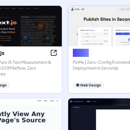
js
PinMe
 Pure JS Text Measurement &
PinMe | Zero-Config Frontend
o DOM Reflow, Zero
Deployment in Seconds
ies
sign
🕸
Web Design