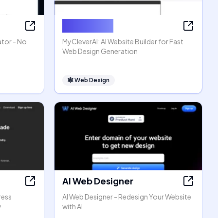
MyCleverAI
ator - No
MyCleverAI: AI Website Builder for Fast
Web Design Generation
🕸
Web Design
AI Web Designer
ress
AI Web Designer - Redesign Your Website
y
with AI