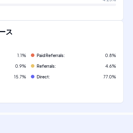
ース
1.1
%
Paid Referrals
:
0.8
%
0.9
%
Referrals
:
4.6
%
15.7
%
Direct
:
77.0
%