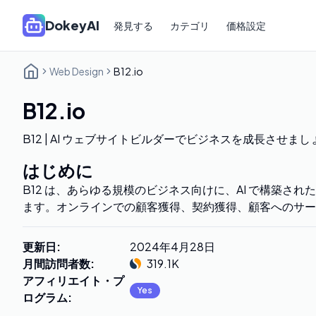
DokeyAI
発見する
カテゴリ
価格設定
Web Design
B12.io
B12.io
B12 | AI ウェブサイトビルダーでビジネスを成長させまし
はじめに
B12 は、あらゆる規模のビジネス向けに、AI で構築さ
ます。オンラインでの顧客獲得、契約獲得、顧客へのサー
更新日
:
2024年4月28日
月間訪問者数
:
319.1K
アフィリエイト・プ
Yes
ログラム
: