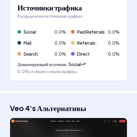
Источники трафика
Распределение источников трафика
Social
:
0.0
%
Paid Referrals
:
0.0
%
Mail
:
0.0
%
Referrals
:
0.0
%
Search
:
0.0
%
Direct
:
0.0
%
Доминирующий источник
:
Social
0.0%
от общего объема трафика
Veo 4
's
Альтернативы