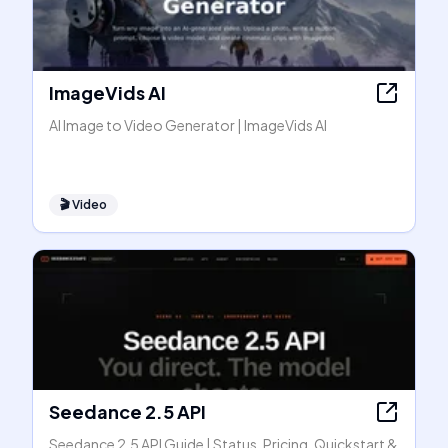
ImageVids AI
AI Image to Video Generator | ImageVids AI
🎬
Video
Seedance 2.5 API
Seedance 2.5 API Guide | Status, Pricing, Quickstart &