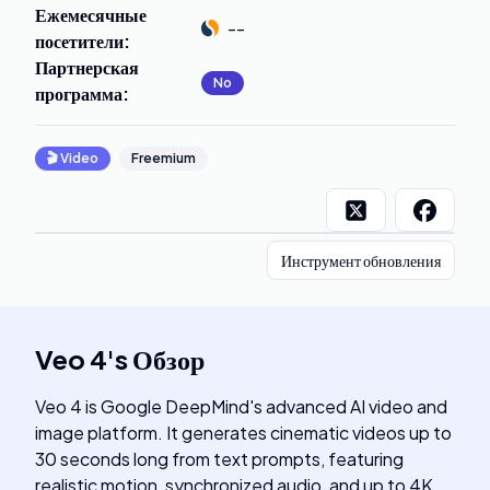
Ежемесячные
--
посетители
:
Партнерская
No
программа
:
🎬
Video
Freemium
Инструмент обновления
Veo 4
's
Обзор
Veo 4 is Google DeepMind's advanced AI video and
image platform. It generates cinematic videos up to
30 seconds long from text prompts, featuring
realistic motion, synchronized audio, and up to 4K