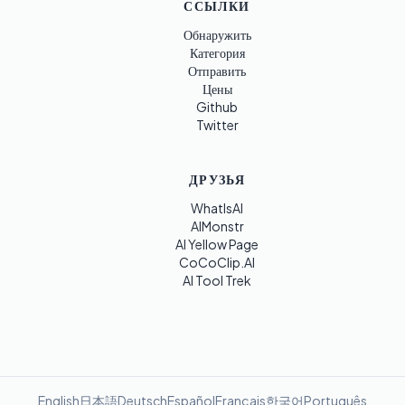
ССЫЛКИ
Обнаружить
Категория
Отправить
Цены
Github
Twitter
ДРУЗЬЯ
WhatIsAI
AIMonstr
AI Yellow Page
CoCoClip.AI
AI Tool Trek
English
日本語
Deutsch
Español
Français
한국어
Português