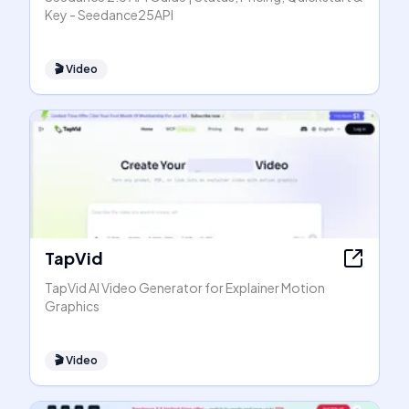
Key - Seedance25API
🎬
Video
TapVid
TapVid AI Video Generator for Explainer Motion
Graphics
🎬
Video