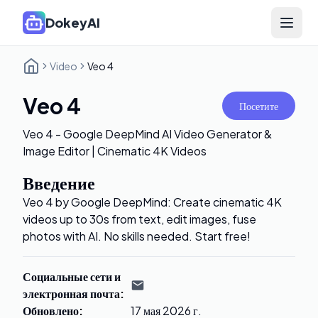
DokeyAI
Open 
Video
Veo 4
Veo 4
Посетите
Veo 4 - Google DeepMind AI Video Generator &
Image Editor | Cinematic 4K Videos
Введение
Veo 4 by Google DeepMind: Create cinematic 4K
videos up to 30s from text, edit images, fuse
photos with AI. No skills needed. Start free!
Социальные сети и
электронная почта
:
Обновлено
:
17 мая 2026 г.