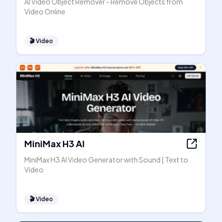
AI Video Object Remover - Remove Objects from
Video Online
🎬
Video
MiniMax H3 AI
MiniMax H3 AI Video Generator with Sound | Text to
Video
🎬
Video