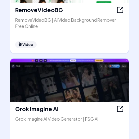
RemoveVideoBG
RemoveVideoBG | AI Video Background Remover
Free Online
🎬
Video
Grok Imagine AI
Grok Imagine AI Video Generator | FSG AI