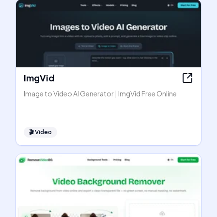
ImgVid
Image to Video AI Generator | ImgVid Free Online
🎬
Video