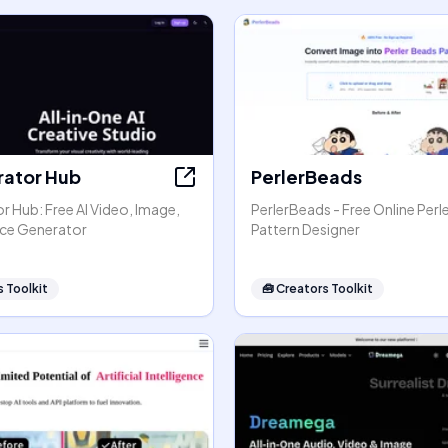
rator Hub
PerlerBeads
r Hub: Free AI Video, Image,
PerlerBeads - Free Online Perl
ice Generator
Pattern Designer
 Toolkit
🧰
Creators Toolkit