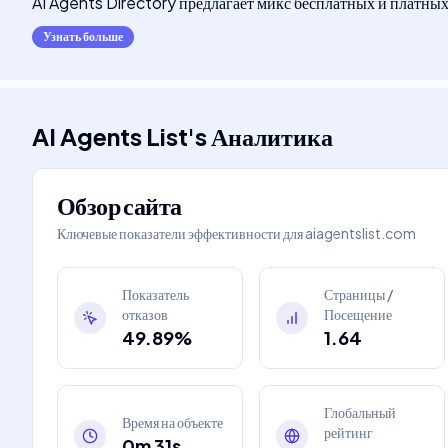
AI Agents Directory предлагает микс бесплатных и платных 
Узнать больше
AI Agents List
's
Аналитика
Обзор сайта
Ключевые показатели эффективности для
aiagentslist.com
Показатель
Страницы /
отказов
Посещение
49.89%
1.64
Глобальный
Время на объекте
рейтинг
0m 31s