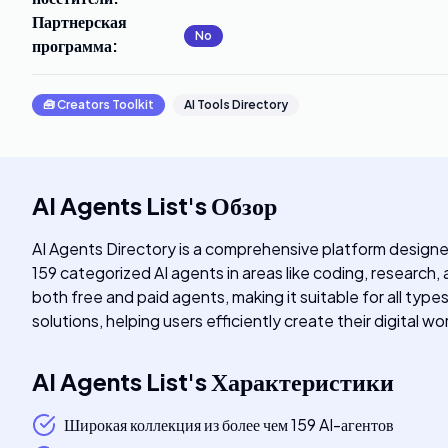
Партнерская
No
программа
:
🧰
Creators Toolkit
AI Tools Directory
AI Agents List
's
Обзор
AI Agents Directory is a comprehensive platform designed 
159 categorized AI agents in areas like coding, research,
both free and paid agents, making it suitable for all typ
solutions, helping users efficiently create their digital w
AI Agents List
's
Характеристики
Широкая коллекция из более чем 159 AI-агентов