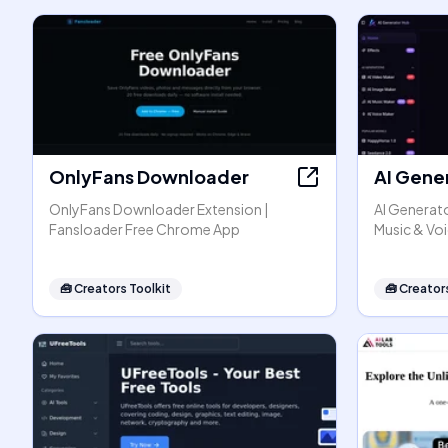
OnlyFans Downloader
AI Gene
OnlyFans Downloader Extension |
AI Generato
Fansloader Free Chrome App
Music & Vo
🧰
Creators Toolkit
🧰
Creators