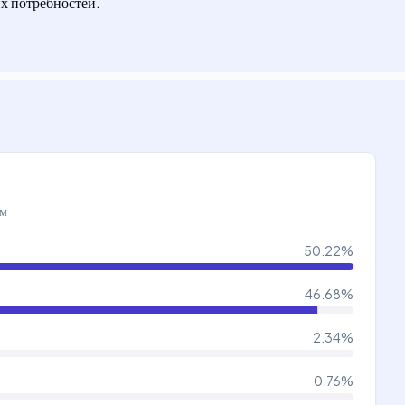
их потребностей.
ам
50.22
%
46.68
%
2.34
%
0.76
%