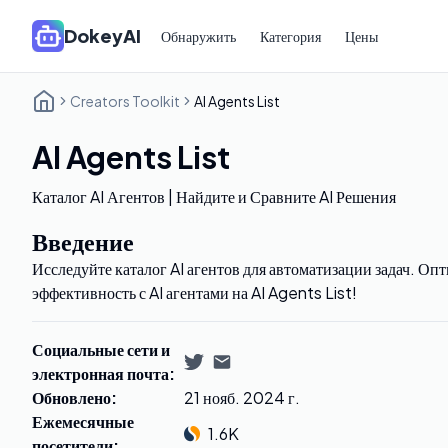
DokeyAI
Обнаружить
Категория
Цены
Creators Toolkit
AI Agents List
AI Agents List
Каталог AI Агентов | Найдите и Сравните AI Решения
Введение
Исследуйте каталог AI агентов для автоматизации задач. О
эффективность с AI агентами на AI Agents List!
Социальные сети и
электронная почта
:
Обновлено
:
21 нояб. 2024 г.
Ежемесячные
1.6K
посетители
: