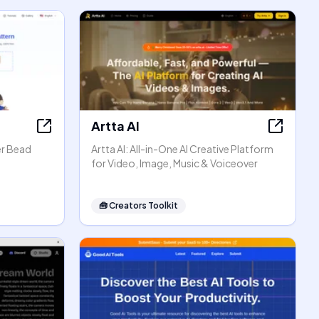
Artta AI
er Bead
Artta AI: All-in-One AI Creative Platform
for Video, Image, Music & Voiceover
🧰
Creators Toolkit