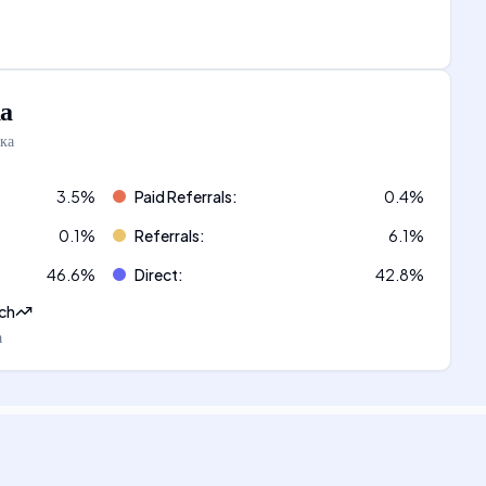
а
ка
3.5
%
Paid Referrals
:
0.4
%
0.1
%
Referrals
:
6.1
%
46.6
%
Direct
:
42.8
%
ch
а