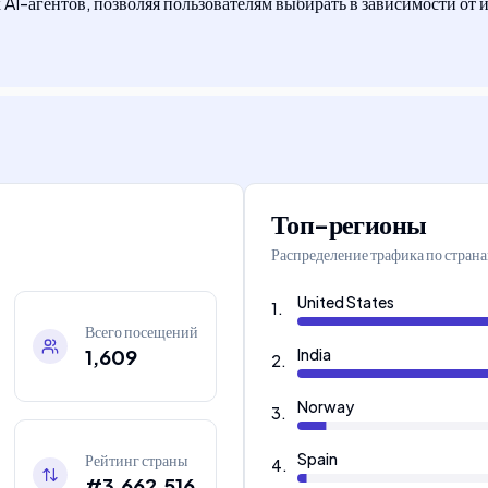
AI-агентов, позволяя пользователям выбирать в зависимости от 
Топ-регионы
Распределение трафика по стран
United States
1
.
Всего посещений
1,609
India
2
.
Norway
3
.
Spain
Рейтинг страны
4
.
#3,662,516