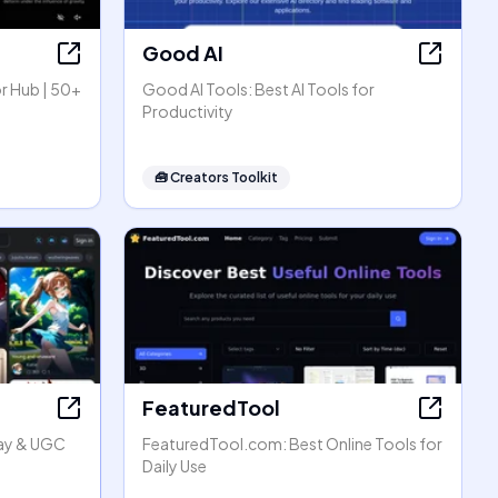
Good AI
r Hub | 50+
Good AI Tools: Best AI Tools for
Productivity
🧰
Creators Toolkit
FeaturedTool
lay & UGC
FeaturedTool.com: Best Online Tools for
Daily Use