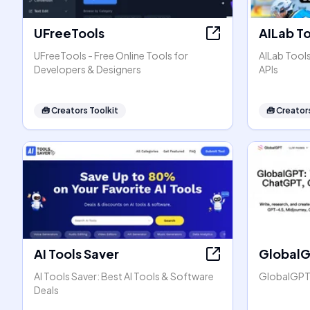
UFreeTools
AILab T
UFreeTools - Free Online Tools for
AILab Tool
Developers & Designers
APIs
🧰
Creators Toolkit
🧰
Creators
AI Tools Saver
Global
AI Tools Saver: Best AI Tools & Software
GlobalGPT:
Deals