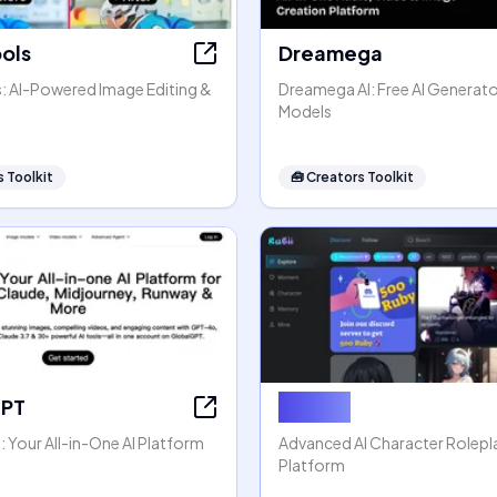
ools
Dreamega
s: AI-Powered Image Editing &
Dreamega AI: Free AI Generato
Models
 Toolkit
🧰
Creators Toolkit
GPT
Rubii AI
 Your All-in-One AI Platform
Advanced AI Character Rolep
Platform