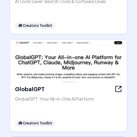
AI Tools Saver: Best AI Tools & Software Deals
🧰
Creators Toolkit
GlobalGPT
GlobalGPT: Your All-in-One AI Platform
🧰
Creators Toolkit