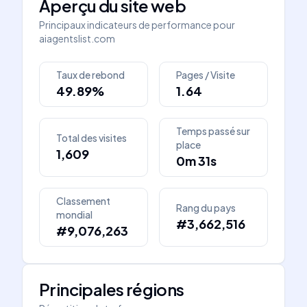
Aperçu du site web
Principaux indicateurs de performance pour
aiagentslist.com
Taux de rebond
Pages / Visite
49.89%
1.64
Temps passé sur
Total des visites
place
1,609
0m 31s
Classement
Rang du pays
mondial
#3,662,516
#9,076,263
Principales régions