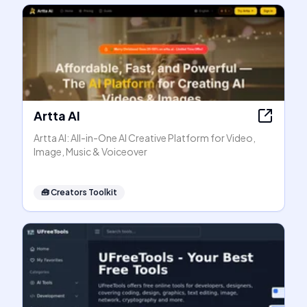
Artta AI
Artta AI: All-in-One AI Creative Platform for Video,
Image, Music & Voiceover
🧰
Creators Toolkit