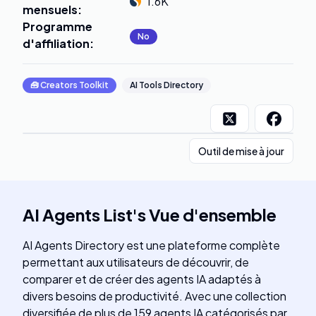
1.6K
mensuels
:
Programme
No
d'affiliation
:
🧰
Creators Toolkit
AI Tools Directory
Outil de mise à jour
AI Agents List
's
Vue d'ensemble
AI Agents Directory est une plateforme complète
permettant aux utilisateurs de découvrir, de
comparer et de créer des agents IA adaptés à
divers besoins de productivité. Avec une collection
diversifiée de plus de 159 agents IA catégorisés par