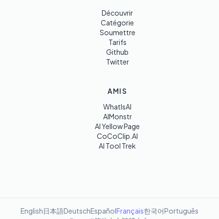
Découvrir
Catégorie
Soumettre
Tarifs
Github
Twitter
AMIS
WhatIsAI
AIMonstr
AI Yellow Page
CoCoClip.AI
AI Tool Trek
English
日本語
Deutsch
Español
Français
한국어
Português