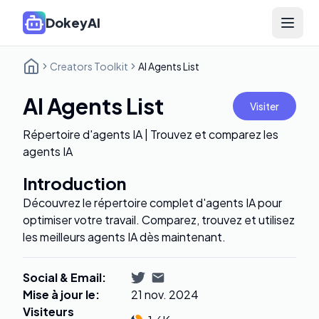
DokeyAI
Open 
Creators Toolkit
AI Agents List
AI Agents List
Visiter
Répertoire d'agents IA | Trouvez et comparez les
agents IA
Introduction
Découvrez le répertoire complet d'agents IA pour
optimiser votre travail. Comparez, trouvez et utilisez
les meilleurs agents IA dès maintenant.
Social & Email
:
Mise à jour le
:
21 nov. 2024
Visiteurs