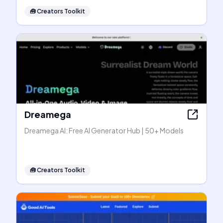
🧰
Creators Toolkit
Dreamega
Dreamega AI: Free AI Generator Hub | 50+ Models
🧰
Creators Toolkit