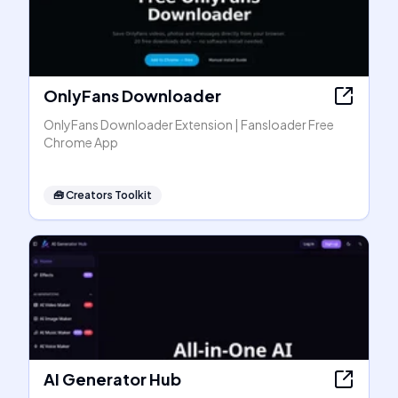
OnlyFans Downloader
OnlyFans Downloader Extension | Fansloader Free
Chrome App
🧰
Creators Toolkit
AI Generator Hub