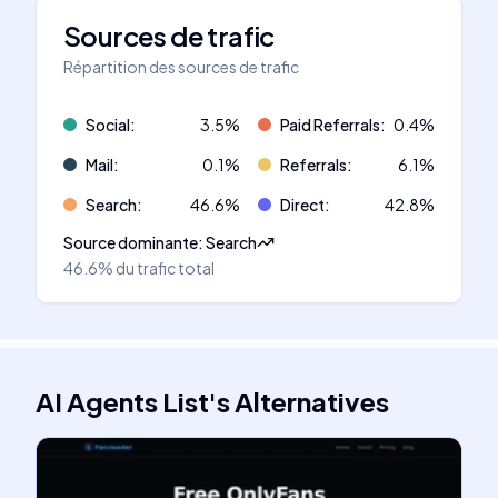
Sources de trafic
Répartition des sources de trafic
Social
:
3.5
%
Paid Referrals
:
0.4
%
Mail
:
0.1
%
Referrals
:
6.1
%
Search
:
46.6
%
Direct
:
42.8
%
Source dominante
:
Search
46.6%
du trafic total
AI Agents List
's
Alternatives