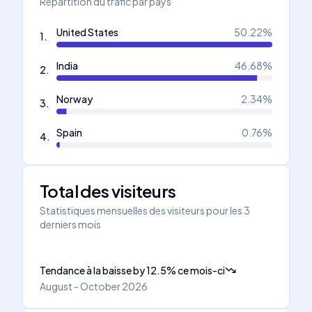
Répartition du trafic par pays
United States
50.22
%
1
.
India
46.68
%
2
.
Norway
2.34
%
3
.
Spain
0.76
%
4
.
Total des visiteurs
Statistiques mensuelles des visiteurs pour les 3
derniers mois
Tendance à la baisse
by
12.5
%
ce mois-ci
August - October 2026