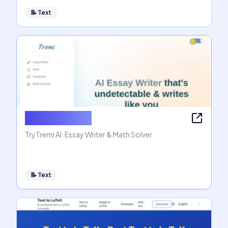
📝
Text
AI Essay Writer
TryTremi AI: Essay Writer & Math Solver
📝
Text