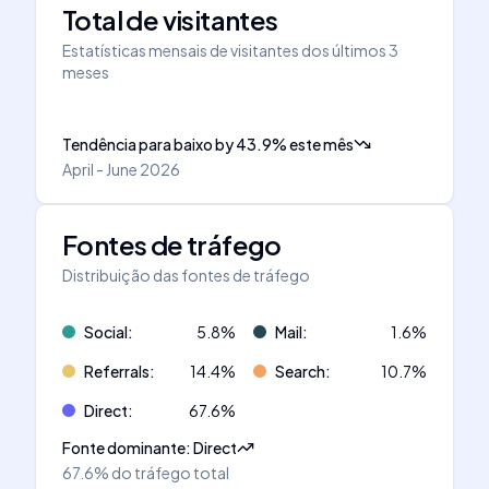
Total de visitantes
Estatísticas mensais de visitantes dos últimos 3
meses
Tendência para baixo
by
43.9
%
este mês
April - June 2026
Fontes de tráfego
Distribuição das fontes de tráfego
Social
:
5.8
%
Mail
:
1.6
%
Referrals
:
14.4
%
Search
:
10.7
%
Direct
:
67.6
%
Fonte dominante
:
Direct
67.6%
do tráfego total