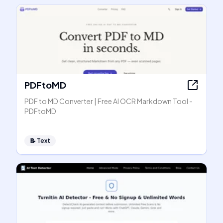
PDFtoMD
PDF to MD Converter | Free AI OCR Markdown Tool -
PDFtoMD
📝
Text