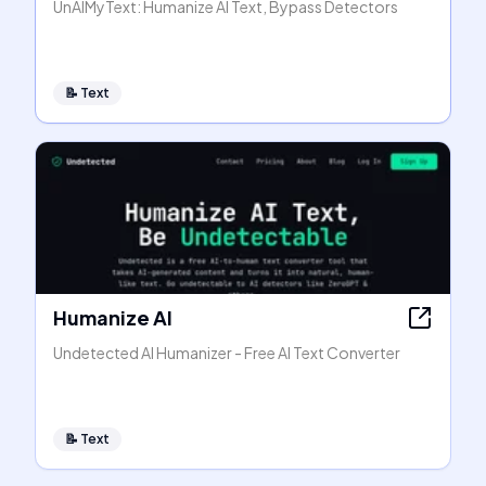
UnAIMyText: Humanize AI Text, Bypass Detectors
📝
Text
Humanize AI
Undetected AI Humanizer - Free AI Text Converter
📝
Text