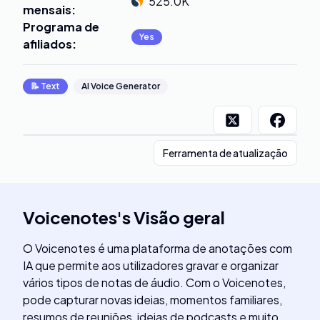
525.0K
mensais
:
Programa de
Yes
afiliados
:
📝
Text
AI Voice Generator
Ferramenta de atualização
Voicenotes
's
Visão geral
O Voicenotes é uma plataforma de anotações com
IA que permite aos utilizadores gravar e organizar
vários tipos de notas de áudio. Com o Voicenotes,
pode capturar novas ideias, momentos familiares,
resumos de reuniões, ideias de podcasts e muito