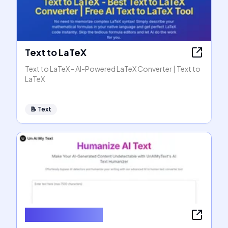
Text to LaTeX
Text to LaTeX - AI-Powered LaTeX Converter | Text to
LaTeX
📝
Text
Humanize AI Text