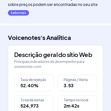
sobre preços podem ser encontradas no seu site.
Saiba mais
Voicenotes
's
Analítica
Descrição geral do sítio Web
Principais indicadores de desempenho para
voicenotes.com
Taxa de rejeição
Páginas / Visita
52.40%
3.53
Total de visitas
Tempo no local
524,973
2m 42s