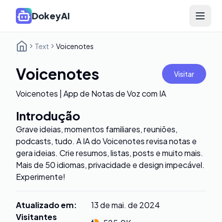
DokeyAI
Open 
Text
Voicenotes
Voicenotes
Visitar
Voicenotes | App de Notas de Voz com IA
Introdução
Grave ideias, momentos familiares, reuniões,
podcasts, tudo. A IA do Voicenotes revisa notas e
gera ideias. Crie resumos, listas, posts e muito mais.
Mais de 50 idiomas, privacidade e design impecável.
Experimente!
Atualizado em
:
13 de mai. de 2024
Visitantes