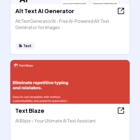
Alt Text AI Generator
AltTextGeneratorAI - Free AI-Powered Alt Text
Generator for Images
📝
Text
Text Blaze
AI Blaze - Your Ultimate AI Text Assistant