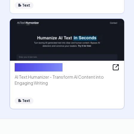
📝
Text
AI Text Humanizer
AI Text Humanizer - Transform AI Content into
Engaging Writing
📝
Text