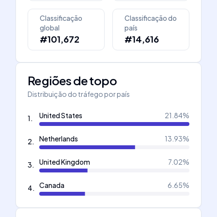
Classificação
Classificação do
global
país
#101,672
#14,616
Regiões de topo
Distribuição do tráfego por país
United States
21.84
%
1
.
Netherlands
13.93
%
2
.
United Kingdom
7.02
%
3
.
Canada
6.65
%
4
.