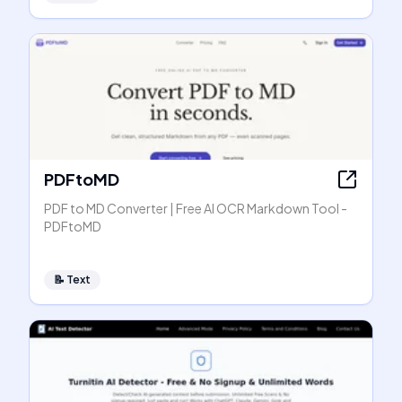
PDFtoMD
PDF to MD Converter | Free AI OCR Markdown Tool -
PDFtoMD
📝
Text