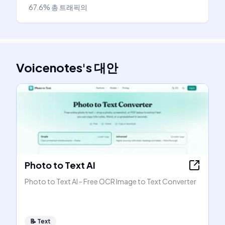
67.6%
총 트래픽의
Voicenotes
's
대안
Photo to Text AI
Photo to Text AI - Free OCR Image to Text Converter
📝
Text