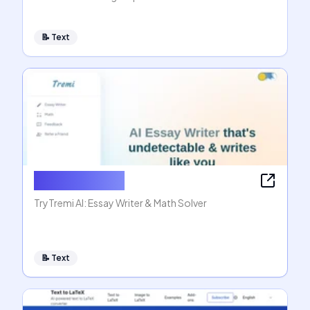
📝
Text
AI Essay Writer
TryTremi AI: Essay Writer & Math Solver
📝
Text