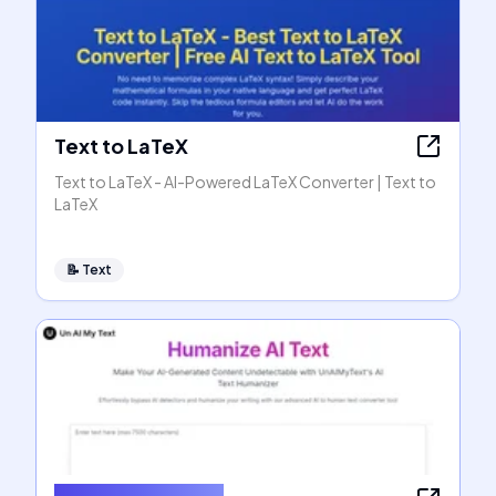
Text to LaTeX
Text to LaTeX - AI-Powered LaTeX Converter | Text to
LaTeX
📝
Text