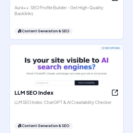
Aura++: SEO Profile Builder - Get High-Quality
Backlinks
📠
Content Generation & SEO
LLM SEO Index
LLM SEO Index: ChatGPT & AI Crawlability Checker
📠
Content Generation & SEO