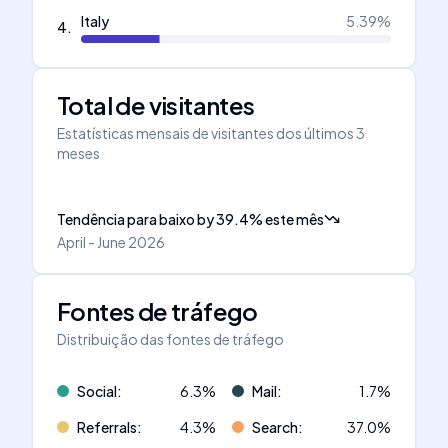
Italy
5.39
%
4
.
Total de visitantes
Estatísticas mensais de visitantes dos últimos 3
meses
Tendência para baixo
by
39.4
%
este mês
April - June 2026
Fontes de tráfego
Distribuição das fontes de tráfego
Social
:
6.3
%
Mail
:
1.7
%
Referrals
:
4.3
%
Search
:
37.0
%