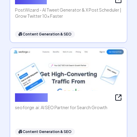
PostWizard - AI Tweet Generator & X Post Scheduler |
Grow Twitter 10x Faster
📠
Content Generation & SEO
seoforge.ai
seoforge.ai: AI SEO Partner for Search Growth
📠
Content Generation & SEO