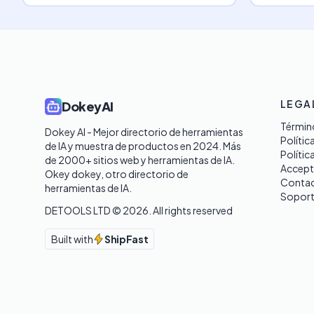
LEGA
DokeyAI
Término
Dokey AI - Mejor directorio de herramientas 
Polític
de IA y muestra de productos en 2024. Más 
Polític
de 2000+ sitios web y herramientas de IA. 

Accept
Okey dokey, otro directorio de 
Contac
herramientas de IA.
Sopor
DETOOLS LTD ©
2026
. All rights reserved
Built with
ShipFast