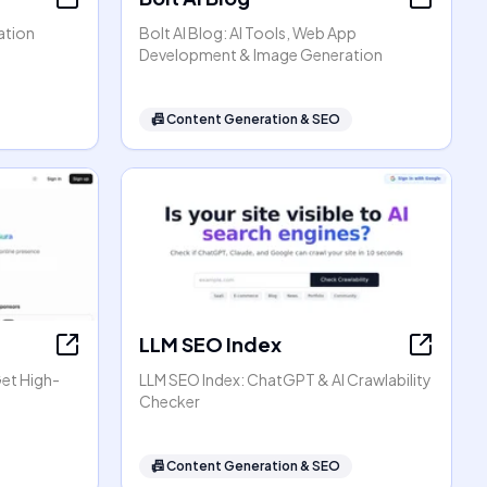
ation
Bolt AI Blog: AI Tools, Web App
Development & Image Generation
📠
Content Generation & SEO
LLM SEO Index
Get High-
LLM SEO Index: ChatGPT & AI Crawlability
Checker
📠
Content Generation & SEO