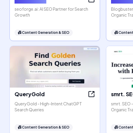
seoforge.ai: AI SEO Partner for Search
Blogbuster
Growth
Organic Tra
📠
Content Generation & SEO
📠
Content
QueryGold
smrt. S
QueryGold - High-Intent ChatGPT
smrt. SEO 
Search Queries
Organic Tr
📠
Content Generation & SEO
📠
Content