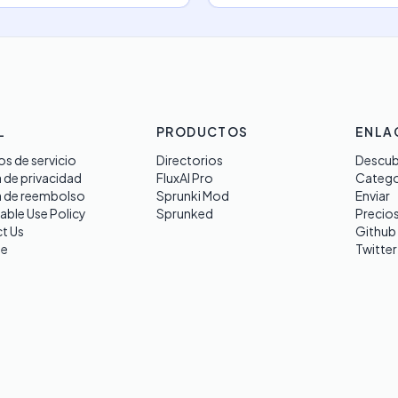
L
PRODUCTOS
ENLA
s de servicio
Directorios
Descub
a de privacidad
FluxAI Pro
Catego
a de reembolso
Sprunki Mod
Enviar
able Use Policy
Sprunked
Precio
t Us
Github
te
Twitter