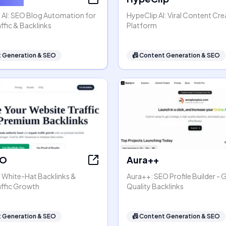
 AI: SEO Blog Automation for
HypeClip AI: Viral Content Cre
ffic & Backlinks
Platform
 Generation & SEO
📠
Content Generation & SEO
EO
Aura++
- White-Hat Backlinks &
Aura++: SEO Profile Builder - 
affic Growth
Quality Backlinks
 Generation & SEO
📠
Content Generation & SEO