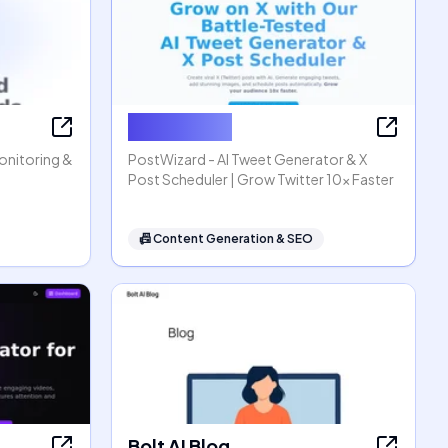
PostWizard
Monitoring &
PostWizard - AI Tweet Generator & X
Post Scheduler | Grow Twitter 10x Faster
📠
Content Generation & SEO
Bolt AI Blog