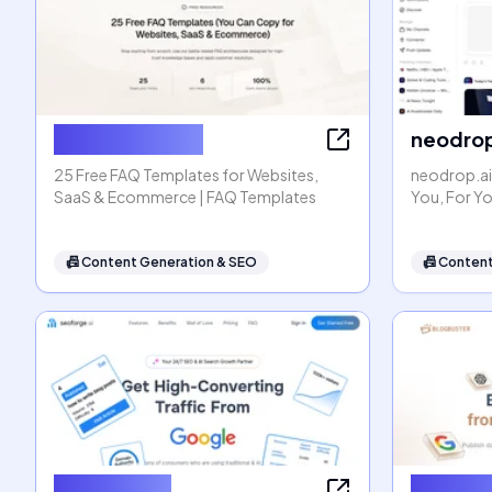
FAQ Templates
neodrop
25 Free FAQ Templates for Websites,
neodrop.ai
SaaS & Ecommerce | FAQ Templates
You, For Y
📠
Content Generation & SEO
📠
Content
seoforge.ai
Blogbus