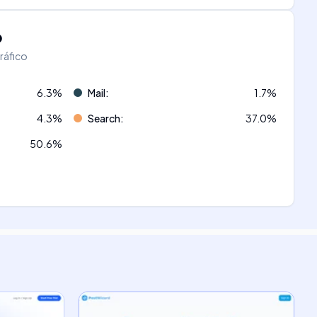
o
tráfico
6.3
%
Mail
:
1.7
%
4.3
%
Search
:
37.0
%
50.6
%