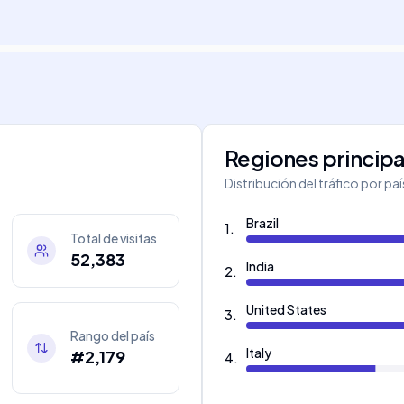
Regiones principa
Distribución del tráfico por pa
Brazil
1
.
Total de visitas
52,383
India
2
.
United States
3
.
Rango del país
Italy
#2,179
4
.