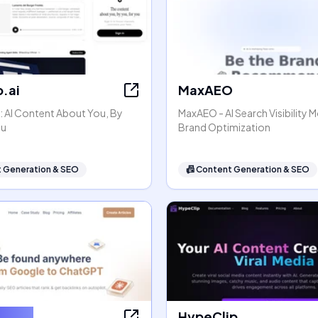
.ai
MaxAEO
: AI Content About You, By
MaxAEO - AI Search Visibility 
ou
Brand Optimization
 Generation & SEO
📠
Content Generation & SEO
ter AI
HypeClip