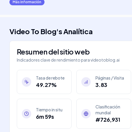
Más información
Video To Blog
's
Analítica
Resumen del sitio web
Indicadores clave de rendimiento para
videotoblog.ai
Tasa de rebote
Páginas / Visita
49.27%
3.83
Clasificación
Tiempo in situ
mundial
6m 59s
#726,931