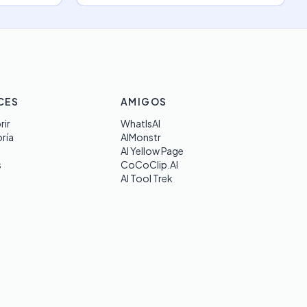
CES
AMIGOS
rir
WhatIsAI
ría
AIMonstr
AI Yellow Page
s
CoCoClip.AI
AI Tool Trek